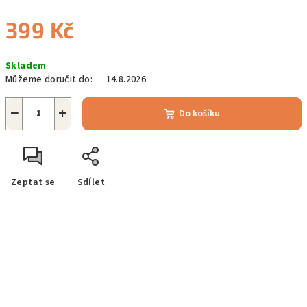
399 Kč
Měrná
Skladem
cena:
Můžeme doručit do:
14.8.2026
−
+
Do košíku
Zeptat se
Sdílet