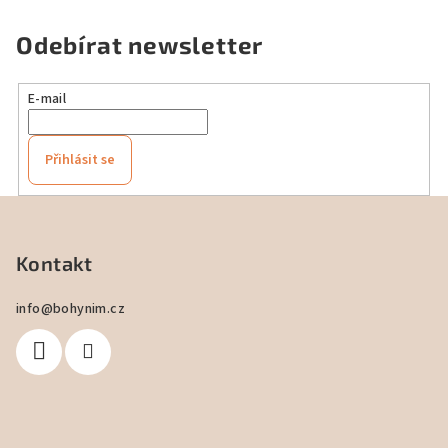
Odebírat newsletter
E-mail
Přihlásit se
Z
á
p
Kontakt
a
info
@
bohynim.cz
t
í