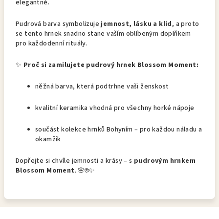
elegantně.
Pudrová barva symbolizuje
jemnost, lásku a klid
, a proto
se tento hrnek snadno stane vaším oblíbeným doplňkem
pro každodenní rituály.
✨
Proč si zamilujete pudrový hrnek Blossom Moment:
něžná barva, která podtrhne vaši ženskost
kvalitní keramika vhodná pro všechny horké nápoje
součást kolekce hrnků Bohyním – pro každou náladu a
okamžik
Dopřejte si chvíle jemnosti a krásy – s
pudrovým hrnkem
Blossom Moment
. 🌸☕✨