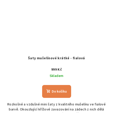
Šaty mušelínové krátké - fialová
999 Kč
Skladem
Do košíku
Rozkošné a vzdušné mini šaty z kvalitního mušelínu ve fialové
barvě. Okouzlující křížové zavazování na zádech z nich dělá