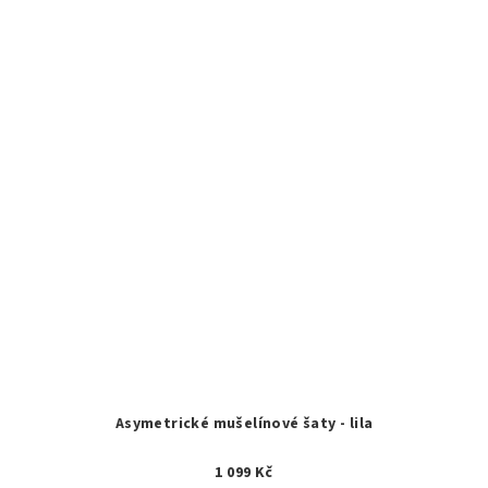
Asymetrické mušelínové šaty - lila
1 099 Kč