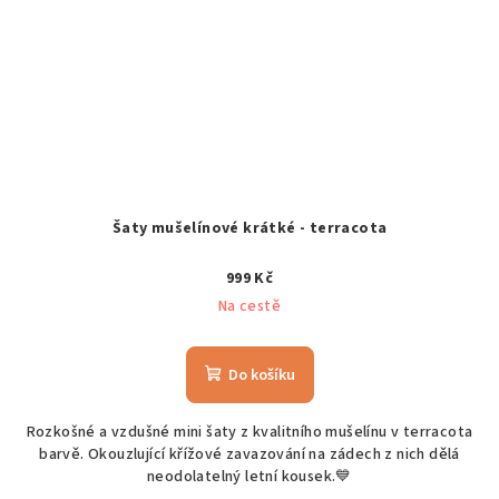
Šaty mušelínové krátké - terracota
999 Kč
Na cestě
Do košíku
Rozkošné a vzdušné mini šaty z kvalitního mušelínu v terracota
barvě. Okouzlující křížové zavazování na zádech z nich dělá
neodolatelný letní kousek.💙