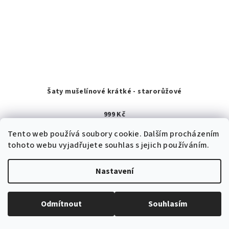
Šaty mušelínové krátké - starorůžové
999 Kč
Skladem
Tento web používá soubory cookie. Dalším procházením
tohoto webu vyjadřujete souhlas s jejich používáním.
Do košíku
Nastavení
Rozkošné a vzdušné mini šaty z kvalitního mušelínu ve
starorůžové barvě. Okouzlující křížové zavazování na zádech z
Odmítnout
Souhlasím
nich dělá neodolatelný letní kousek.💙