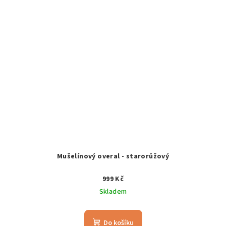
Mušelínový overal - starorůžový
999 Kč
Skladem
Do košíku