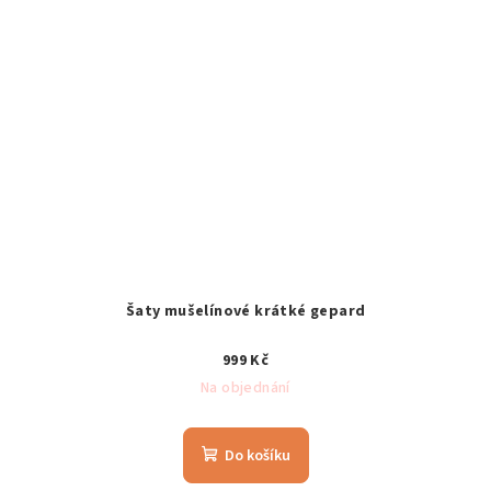
Šaty mušelínové krátké gepard
999 Kč
Na objednání
Do košíku