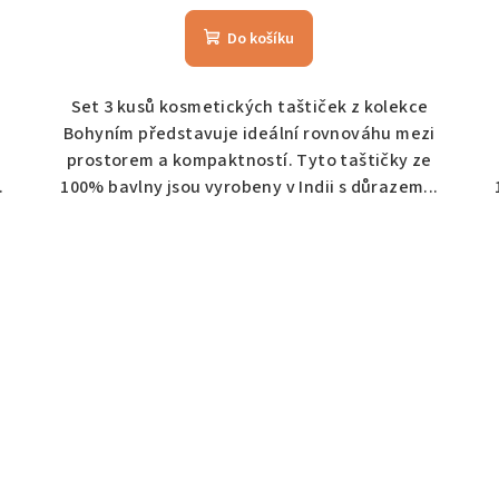
Do košíku
Set 3 kusů kosmetických taštiček z kolekce
i
Bohyním představuje ideální rovnováhu mezi
prostorem a kompaktností. Tyto taštičky ze
.
100% bavlny jsou vyrobeny v Indii s důrazem...