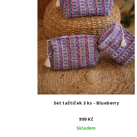
p
u
r
k
o
t
d
ů
u
k
t
ů
Set taštiček 3 ks - Blueberry
999 Kč
Skladem