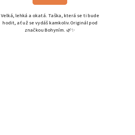
Velká, lehká a okatá. Taška, která se ti bude
hodit, ať už se vydáš kamkoliv.Originál pod
značkou Bohyním. 🌿✨