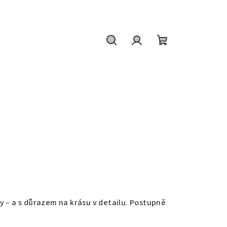
Hledat
Přihlášení
Nákupní
košík
ky – a s důrazem na krásu v detailu. Postupně