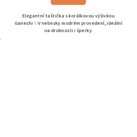
Elegantní taštička s korálkovou výšivkou
i
Ganeshi ✨V nebesky modrém provedení, ideální
na drobnosti i šperky.
.