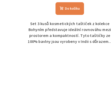
Do košíku
Set 3 kusů kosmetických taštiček z kolekce
Bohyním představuje ideální rovnováhu mez
prostorem a kompaktností. Tyto taštičky ze
100% bavlny jsou vyrobeny v Indii s důrazem..