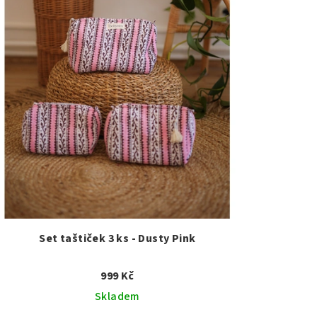
Set taštiček 3 ks - Dusty Pink
999 Kč
Skladem