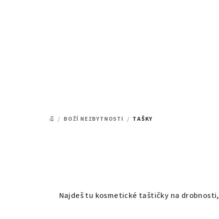
Přejít
na
obsah
/
BOŽÍ NEZBYTNOSTI
/
TAŠKY
DOMŮ
Najdeš tu kosmetické taštičky na drobnosti, 