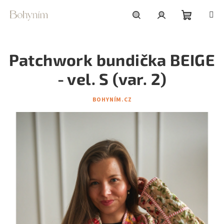
Přejít
na
obsah
Nákupní
Hledat
Přihlášení
Patchwork bundička BEIGE
košík
- vel. S (var. 2)
BOHYNÍM.CZ