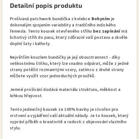
Detailní popis produktu
Prošívaná patchwork bundička z kolekce
Bohyním
je
dokonalým spojením variability a tradičního indického
řemesla. Tento kousek otevřeného střihu
bez zapínání
má
lichotivý střih do pasu, který zdůrazní vaší postavu a skvěle
doplní šaty i kalhoty.
Největším kouzlem bundičky je její oboustrannost - díky
velikostnímu štítku, který lze snadno odpárat, může z jedné
strany potěšit rozmanitými vzory, zatímco z druhé strany
můžete využít vzor jednoduchých proužků.
Jemné prošívání dodává materiálu strukturu, měkkost a
lehkou hřejivost.
Tento jedinečný kousek ze 100% bavlny je stvořen pro
vrstvení a vyjádření vaší aktuální nálady. Je to kousek, který
vypráví příběh o kreativitě a radosti z objevování vlastního
stylu.