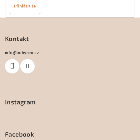
Přihlásit se
Z
á
p
Kontakt
a
info
@
bohynim.cz
t
í
Instagram
Facebook