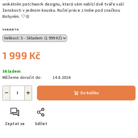
unikátním patchwork designu, která vám nabízí dvě tváře vaší
ženskosti v jednom kousku. Ruční práce z Indie pod značkou
Bohyním. 🤍🌼
VARIANTA:
1 999 Kč
Měrná
Skladem
cena:
Můžeme doručit do:
14.8.2026
−
+
Do košíku
Zeptat se
Sdílet