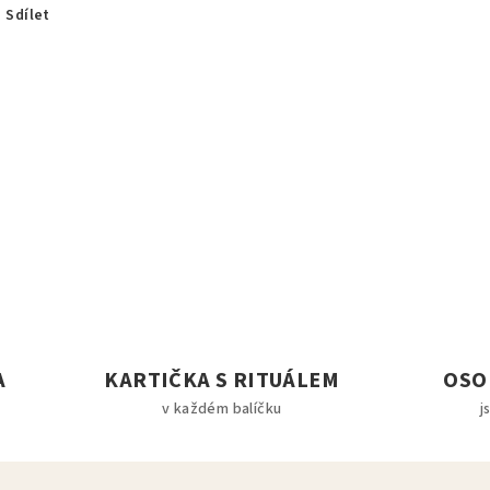
Sdílet
A
KARTIČKA S RITUÁLEM
OSO
v každém balíčku
j