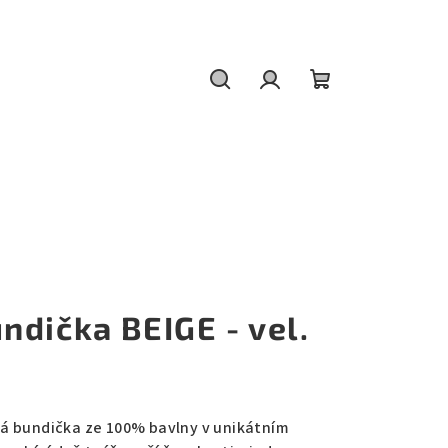
Hledat
Přihlášení
Nákupní
košík
dička BEIGE - vel.
á bundička ze 100% bavlny v unikátním