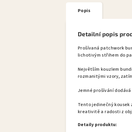
Popis
Detailní popis pro
Prošívaná patchwork bu
lichotivým střihem do p
Největším kouzlem bundič
rozmanitými vzory, zatí
Jemné prošívání dodává 
Tento jedinečný kousek z
kreativitě a radosti z ob
Detaily produktu: