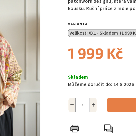
patchwork designu, která vám 
kousku. Ruční práce z Indie p
VARIANTA:
1 999 Kč
Měrná
cena:
Skladem
Můžeme doručit do:
14.8.2026
−
+