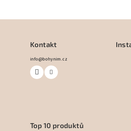
Z
á
Kontakt
Ins
p
a
info
@
bohynim.cz
t
í
Top 10 produktů