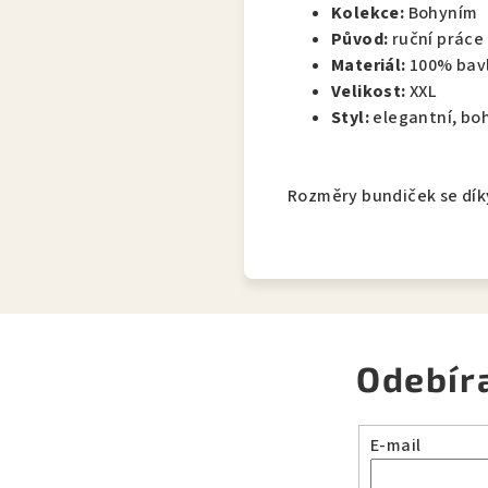
Kolekce:
Bohyním
Původ:
ruční práce 
Materiál:
100% bav
Velikost:
XXL
Styl:
elegantní, boh
Rozměry bundiček se díky
Odebír
E-mail