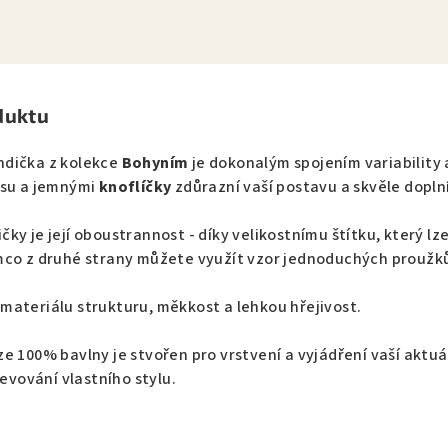
duktu
ndička z kolekce
Bohyním
je dokonalým spojením variability 
asu a jemnými
knoflíčky
zdůrazní vaší postavu a skvěle doplní
ky je její oboustrannost - díky velikostnímu štítku, který l
mco z druhé strany můžete využít vzor jednoduchých proužk
materiálu strukturu, měkkost a lehkou hřejivost.
e 100% bavlny je stvořen pro vrstvení a vyjádření vaší aktuál
jevování vlastního stylu.