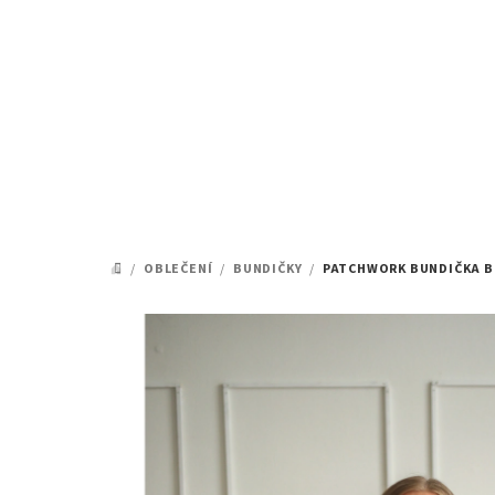
Přejít
na
obsah
/
OBLEČENÍ
/
BUNDIČKY
/
PATCHWORK BUNDIČKA BEI
DOMŮ