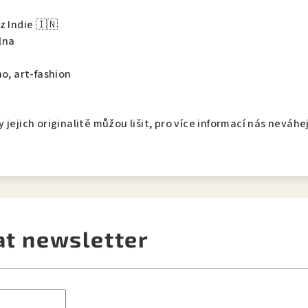
z Indie 🇮🇳
lna
o, art-fashion
 jejich originalitě můžou lišit, pro více informací nás neváh
at newsletter