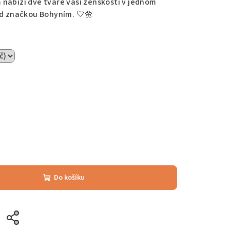
nabízí dvě tváře vaší ženskosti v jednom
od značkou Bohyním. 🤍🌼
Do košíku