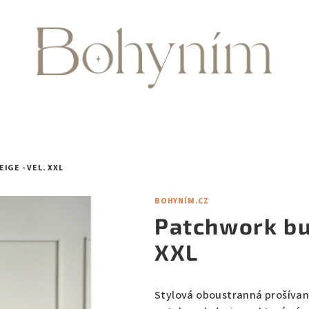
GE - VEL. XXL
BOHYNÍM.CZ
Patchwork bun
XXL
Stylová oboustranná prošívan