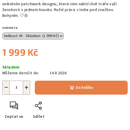
unikátním patchwork designu, která vám nabízí dvě tváře vaší
ženskosti v jednom kousku. Ruční práce z Indie pod značkou
Bohyním. 🤍🌼
VARIANTA:
1 999 Kč
Měrná
Skladem
cena:
Můžeme doručit do:
14.8.2026
−
+
Do košíku
Zeptat se
Sdílet