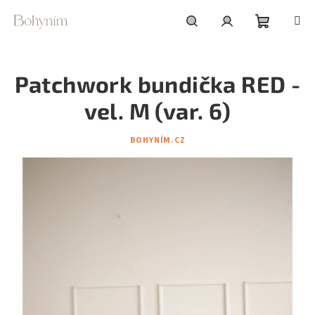
Přejít
na
obsah
Nákupní
Hledat
Přihlášení
Patchwork bundička RED -
košík
vel. M (var. 6)
BOHYNÍM.CZ