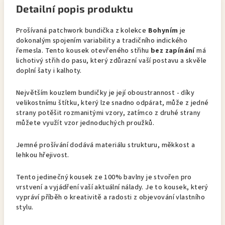
Detailní popis produktu
Prošívaná patchwork bundička z kolekce
Bohyním
je
dokonalým spojením variability a tradičního indického
řemesla. Tento kousek otevřeného střihu
bez zapínání
má
lichotivý střih do pasu, který zdůrazní vaší postavu a skvěle
doplní šaty i kalhoty.
Největším kouzlem bundičky je její oboustrannost - díky
velikostnímu štítku, který lze snadno odpárat, může z jedné
strany potěšit rozmanitými vzory, zatímco z druhé strany
můžete využít vzor jednoduchých proužků.
Jemné prošívání dodává materiálu strukturu, měkkost a
lehkou hřejivost.
Tento jedinečný kousek ze 100% bavlny je stvořen pro
vrstvení a vyjádření vaší aktuální nálady. Je to kousek, který
vypráví příběh o kreativitě a radosti z objevování vlastního
stylu.