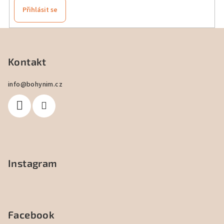
Přihlásit se
Z
á
p
Kontakt
a
info
@
bohynim.cz
t
í
Instagram
Facebook