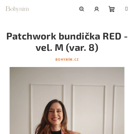
Přejít
na
obsah
Nákupní
Hledat
Přihlášení
Patchwork bundička RED -
košík
vel. M (var. 8)
BOHYNÍM.CZ