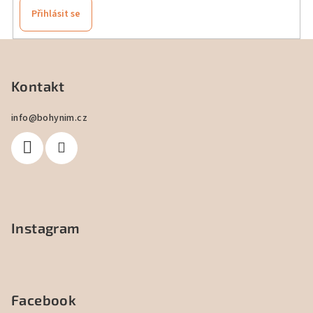
Přihlásit se
Z
á
p
Kontakt
a
info
@
bohynim.cz
t
í
Instagram
Facebook