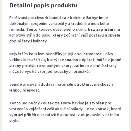
Detailní popis produktu
Prošívaná patchwork bundička z kolekce
Bohyním
je
dokonalým spojením variability a tradičního indického
řemesla. Tento kousek otevřeného střihu
bez zapínání
má
lichotivý střih do pasu, který zdůrazní vaší postavu a skvěle
doplní šaty i kalhoty.
Největším kouzlem bundičky je její oboustrannost - díky
velikostnímu štítku, který lze snadno odpárat, může z jedné
strany potěšit rozmanitými vzory, zatímco z druhé strany
můžete využít vzor jednoduchých proužků.
Jemné prošívání dodává materiálu strukturu, měkkost a
lehkou hřejivost.
Tento jedinečný kousek ze 100% bavlny je stvořen pro
vrstvení a vyjádření vaší aktuální nálady. Je to kousek, který
vypráví příběh o kreativitě a radosti z objevování vlastního
stylu.