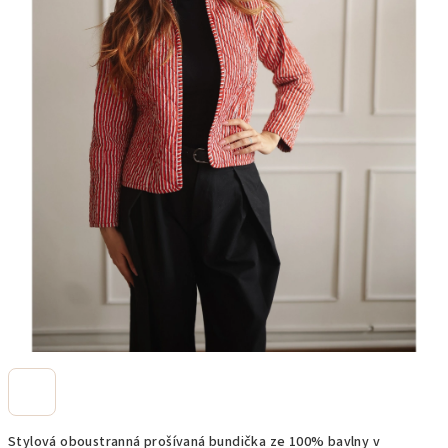
Stylová oboustranná prošívaná bundička ze 100% bavlny v