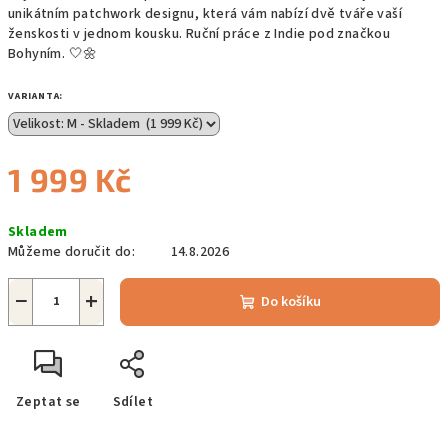
unikátním patchwork designu, která vám nabízí dvě tváře vaší
ženskosti v jednom kousku. Ruční práce z Indie pod značkou
Bohyním. 🤍🌼
VARIANTA:
1 999 Kč
Měrná
Skladem
cena:
Můžeme doručit do:
14.8.2026
−
+
Do košíku
Zeptat se
Sdílet