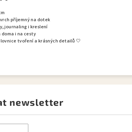
 cm
vrch příjemný na dotek
, journaling i kreslení
a doma i na cesty
lovnice tvoření a krásných detailů 🤍
at newsletter