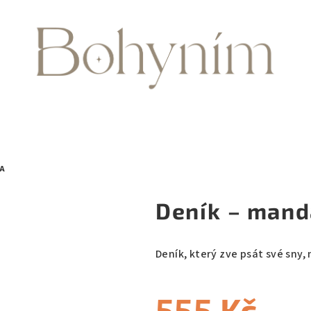
A
Deník – mand
Deník, který zve psát své sny,
555 Kč