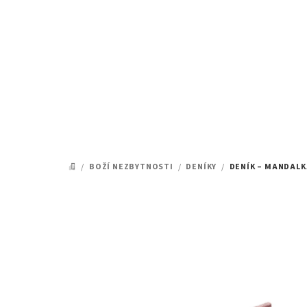
Přejít
na
obsah
/
BOŽÍ NEZBYTNOSTI
/
DENÍKY
/
DENÍK – MANDALK
DOMŮ