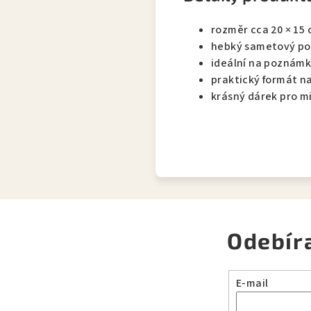
rozměr cca 20 × 15
hebký sametový po
ideální na poznámky
praktický formát n
krásný dárek pro mi
Odebír
E-mail