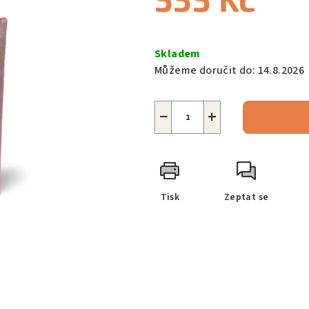
Měrná
cena:
Skladem
Můžeme doručit do:
14.8.2026
−
+
Tisk
Zeptat se