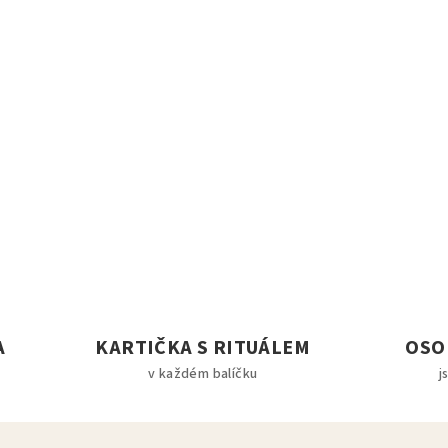
A
KARTIČKA S RITUÁLEM
OSO
v každém balíčku
j