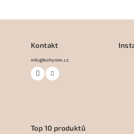
Z
á
Kontakt
Ins
p
a
info
@
bohynim.cz
t
í
Top 10 produktů