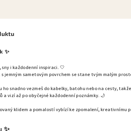
duktu
k ✨
 sny i každodenní inspiraci. 🤍
k s jemným sametovým povrchem se stane tvým malým prostore
u ho snadno vezmeš do kabelky, batohu nebo na cesty, takže
a vizí až po obyčejné každodenní poznámky. 🌙
ovaný klidem a pomalostí vybízí ke zpomalení, kreativnímu p
u ✨