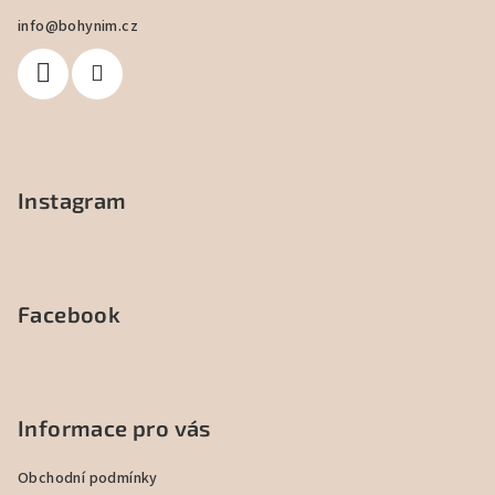
a
info
@
bohynim.cz
t
í
Instagram
Facebook
Informace pro vás
Obchodní podmínky