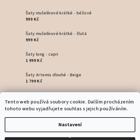
Šaty mušelínové krátké - béžové
999 Kč
Šaty mušelínové krátké - žlutá
999 Kč
Šaty long - capri
1 999 Kč
Šaty Artemis dlouhé - Beige
1 799 Kč
Šaty Artemis dlouhé - Pink
Tento web používá soubory cookie. Dalším procházením
1 799 Kč
tohoto webu vyjadřujete souhlas s jejich používáním.
Šaty Artemis dlouhé - Black
1 799 Kč
Nastavení
Copyright 2026
Bohyním
. Všechna práva vyhrazena.