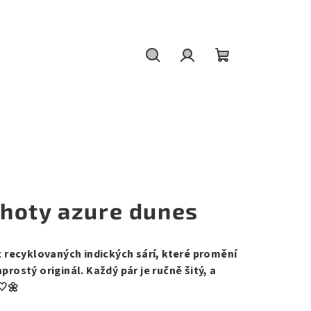
Hledat
Přihlášení
Nákupní
košík
hoty azure dunes
recyklovaných indických sárí, které promění
aprostý originál. Každý pár je ručně šitý, a
🤍🌼