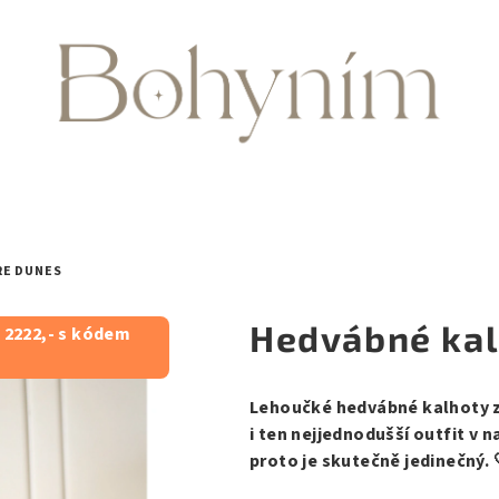
RE DUNES
Hedvábné kal
 2222,- s kódem
Lehoučké hedvábné kalhoty z 
i ten nejjednodušší outfit v n
proto je skutečně jedinečný. 