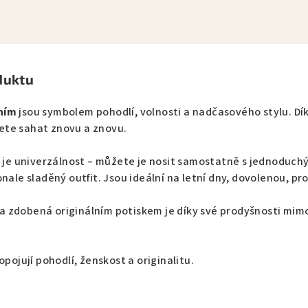
duktu
ním
jsou symbolem pohodlí, volnosti a nadčasového stylu. D
ete sahat znovu a znovu.
tí je univerzálnost – můžete je nosit samostatně s jednodu
onale sladěný outfit. Jsou ideální na letní dny, dovolenou, p
 zdobená originálním potiskem je díky své prodyšnosti mim
opojují pohodlí, ženskost a originalitu.