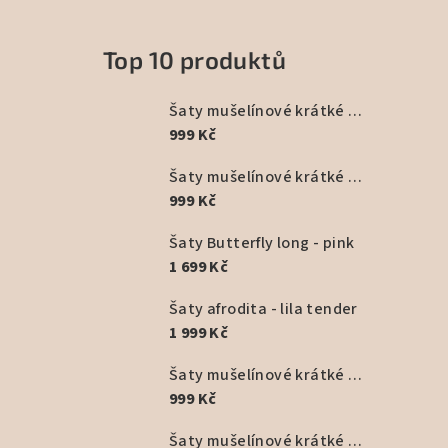
Top 10 produktů
Šaty mušelínové krátké - fialová
999 Kč
Šaty mušelínové krátké černé
999 Kč
Šaty Butterfly long - pink
1 699 Kč
Šaty afrodita - lila tender
1 999 Kč
Šaty mušelínové krátké - terracota
999 Kč
Šaty mušelínové krátké - starorůžové