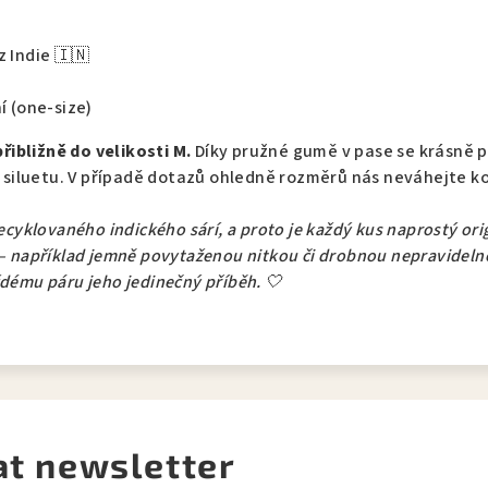
z Indie 🇮🇳
í (one-size)
ibližně do velikosti M.
Díky pružné gumě v pase se krásně př
ní siluetu. V případě dotazů ohledně rozměrů nás neváhejte 
recyklovaného indického sárí, a proto je každý kus naprostý or
– například jemně povytaženou nitkou či drobnou nepravidelno
ždému páru jeho jedinečný příběh. 🤍
at newsletter