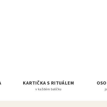
A
KARTIČKA S RITUÁLEM
OSO
v každém balíčku
j