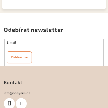
Odebírat newsletter
E-mail
Přihlásit se
Z
á
p
Kontakt
a
info
@
bohynim.cz
t
í