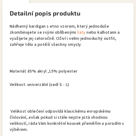
Detailní popis produktu
Nádherný kardigan s etno vzorem, který jednoduše
zkombinujete se svými oblíbenými
šaty
nebo kalhotami a
využijete jej celoročně. Oživí i velmi jednoduchý outfit,
zahřeje tělo a potěší všechny smysly.
Materiál: 85% akryl ,15% polyester
Velikost: univerzální (sedí S - L)
Velikost oblečení odpovídá klasickému evropskému
číslování, avšak pokud si stále nejste jistá vhodnou
velikostí, ráda Vám konkrétní kousek přeměřím a poradím s
výběrem.