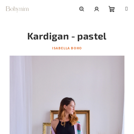
Přejít
na
obsah
Nákupní
Hledat
Přihlášení
Kardigan - pastel
košík
ISABELLA BOHO