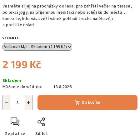
Vezměte si jej na procházky do lesa, pro zahřátí večer na terase,
po lekci jógy, na příjemnou meditaci nebo schůzku do města…
kamkoliv, kde vás svěží vánek pohladí trochu naléhavěji
a pocítíte chlad.
VARIANTA:
2 199 Kč
Měrná
Skladem
cena:
Můžeme doručit do:
13.8.2026
−
+
Do košíku
Zeptat se
Sdílet