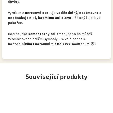
důvěry.
Vyroben z
nerezové oceli
, je
voděodolný, nestmavne
a
neobsahuje nikl, kadmium ani olovo
– šetrný i k citlivé
pokožce.
Hodí se jako
samostatný talisman
, nebo ho můžeš
zkombinovat s dalšími symboly – skvěle padne k
náhrdelníkům i náramkům z kolekce momenTY
. 🌟✨
Související produkty