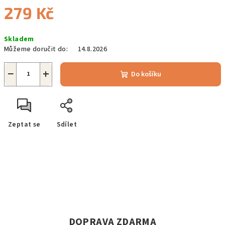
279 Kč
Měrná
Skladem
cena:
Můžeme doručit do:
14.8.2026
−
+
Do košíku
Zeptat se
Sdílet
DOPRAVA ZDARMA