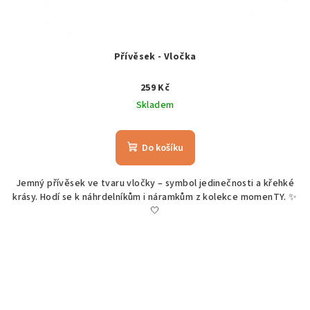
Přívěsek - Vločka
259 Kč
Skladem
Do košíku
Jemný přívěsek ve tvaru vločky – symbol jedinečnosti a křehké
krásy. Hodí se k náhrdelníkům i náramkům z kolekce momenTY. ✨
🤍