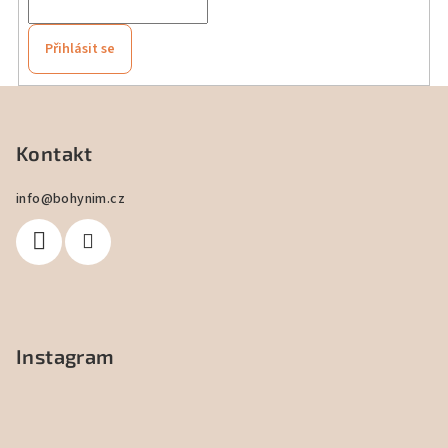
Přihlásit se
Z
á
p
Kontakt
a
info
@
bohynim.cz
t
í
Instagram