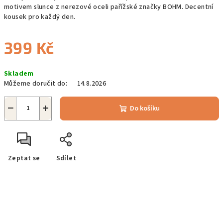
motivem slunce z nerezové oceli pařížské značky BOHM. Decentní
kousek pro každý den.
399 Kč
Měrná
Skladem
cena:
Můžeme doručit do:
14.8.2026
−
+
Do košíku
Zeptat se
Sdílet