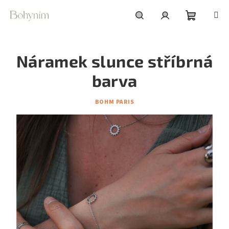
Přejít
na
obsah
Nákupní
Hledat
Přihlášení
Náramek slunce stříbrná
košík
barva
BOHM PARIS