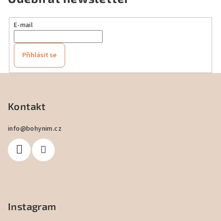
E-mail
Přihlásit se
Z
á
p
Kontakt
a
info
@
bohynim.cz
t
í
Instagram