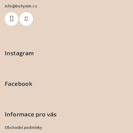
a
info
@
bohynim.cz
t
í
Instagram
Facebook
Informace pro vás
Obchodní podmínky