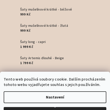
Šaty mušelínové krátké - béžové
999 Kč
Šaty mušelínové krátké - žlutá
999 Kč
Šaty long - capri
1 999 Kč
Šaty Artemis dlouhé - Beige
1 799 Kč
Šaty Artemis dlouhé - Pink
Tento web používá soubory cookie. Dalším procházením
1 799 Kč
tohoto webu vyjadřujete souhlas s jejich používáním.
Šaty Artemis dlouhé - Black
1 799 Kč
Nastavení
Copyright 2026
Bohyním
. Všechna práva vyhrazena.