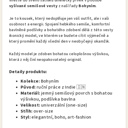
Vneste do svého šatníku umělecký prvek v podobě
vyšívané semišové vesty
z naší řady
Bohyním
.
Je to kousek, který nedoplňuje jen váš outfit, ale i vaši
osobnost a energii. Spojení hebkého semiše, komfortní
bavlněné podšívky a bohatého zdobení dělá z této vesty
ikonický model, ve kterém se budete cítit výjimečně a
který promění každý všední den v neobyčejný okamžik.
Každý model je zdoben bohatou celoplošnou výšivkou,
která z něj činí neopakovatelný originál.
Detaily produktu:
Kolekce:
Bohyním
Původ:
ruční práce z Indie 🇮🇳
Materiál:
jemný semišový povrch s bohatou
výšivkou, podšívka bavlna
Velikost:
univerzální (one-size)
Střih:
over-size
Styl:
elegantní, boho, art-fashion