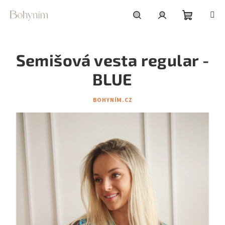
Přejít
na
obsah
Nákupní
Hledat
Přihlášení
Semišová vesta regular -
košík
BLUE
BOHYNÍM.CZ