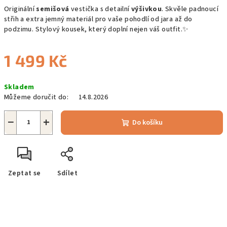
Originální
semišová
vestička s detailní
výšivkou
. Skvěle padnoucí
střih a extra jemný materiál pro vaše pohodlí od jara až do
podzimu. Stylový kousek, který doplní nejen váš outfit.✨
1 499 Kč
Měrná
Skladem
cena:
Můžeme doručit do:
14.8.2026
−
+
Do košíku
Zeptat se
Sdílet