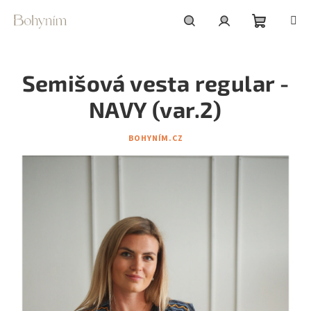
Přejít
na
obsah
Nákupní
Hledat
Přihlášení
Semišová vesta regular -
košík
NAVY (var.2)
BOHYNÍM.CZ