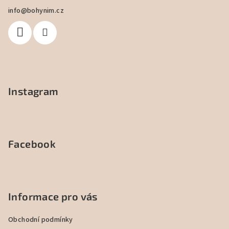
a
info
@
bohynim.cz
t
í
Instagram
Facebook
Informace pro vás
Obchodní podmínky