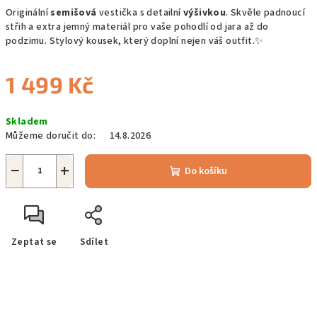
Originální
semišová
vestička s detailní
výšivkou
. Skvěle padnoucí
střih a extra jemný materiál pro vaše pohodlí od jara až do
podzimu. Stylový kousek, který doplní nejen váš outfit.✨
1 499 Kč
Měrná
Skladem
cena:
Můžeme doručit do:
14.8.2026
−
+
Do košíku
Zeptat se
Sdílet