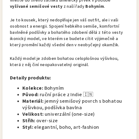
Vneste do svého šatníku umělecký prvek v podobě
vyšívané semišové vesty
z naší řady
Bohyním
.
Je to kousek, který nedoplňuje jen váš outfit, ale i vaši
osobnost a energii. Spojení hebkého semiše, komfortní
bavlněné podšívky a bohatého zdobení dělá z této vesty
ikonický model, ve kterém se budete cítit výjimečně a
který promění každý všední den v neobyčejný okamžik.
Každý model je zdoben bohatou celoplošnou výšivkou,
která z něj činí neopakovatelný originál.
Detaily produktu:
Kolekce:
Bohyním
Původ:
ruční práce z Indie 🇮🇳
Materiál:
jemný semišový povrch s bohatou
výšivkou, podšívka bavlna
Velikost:
univerzální (one-size)
Střih:
over-size
Styl:
elegantní, boho, art-fashion