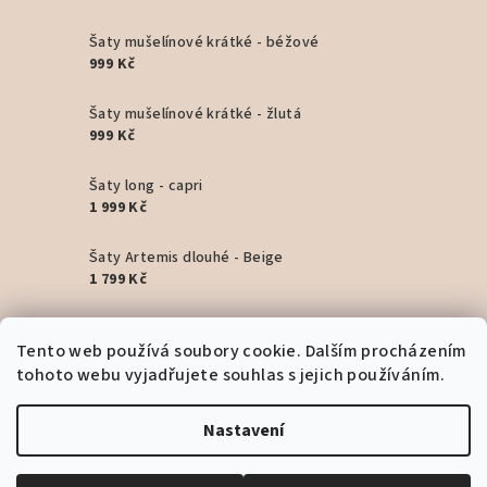
Šaty mušelínové krátké - béžové
999 Kč
Šaty mušelínové krátké - žlutá
999 Kč
Šaty long - capri
1 999 Kč
Šaty Artemis dlouhé - Beige
1 799 Kč
Šaty Artemis dlouhé - Pink
Tento web používá soubory cookie. Dalším procházením
1 799 Kč
tohoto webu vyjadřujete souhlas s jejich používáním.
Šaty Artemis dlouhé - Black
1 799 Kč
Nastavení
Copyright 2026
Bohyním
. Všechna práva vyhrazena.