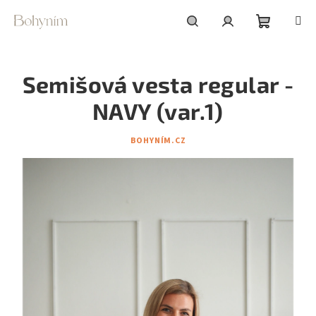
Přejít
na
obsah
Nákupní
Hledat
Přihlášení
Semišová vesta regular -
košík
NAVY (var.1)
BOHYNÍM.CZ