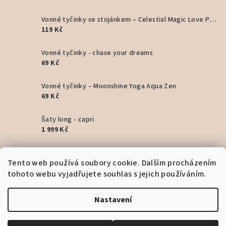
Vonné tyčinky se stojánkem – Celestial Magic Love Potion ✨ prosecco a růže
119 Kč
Vonné tyčinky - chase your dreams
69 Kč
Vonné tyčinky – Moonshine Yoga Aqua Zen
69 Kč
Šaty long - capri
1 999 Kč
Šaty Artemis dlouhé - Beige
Tento web používá soubory cookie. Dalším procházením
1 799 Kč
tohoto webu vyjadřujete souhlas s jejich používáním.
Šaty Artemis dlouhé - Pink
1 799 Kč
Nastavení
Copyright 2026
Bohyním
. Všechna práva vyhrazena.