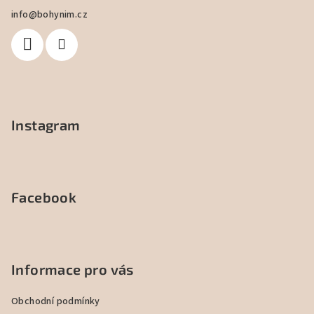
a
info
@
bohynim.cz
t
í
Instagram
Facebook
Informace pro vás
Obchodní podmínky