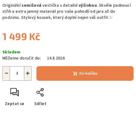
Originální
semišová
vestička s detailní
výšivkou
. Skvěle padnoucí
střih a extra jemný materiál pro vaše pohodlí od jara až do
podzimu. Stylový kousek, který doplní nejen váš outfit.✨
1 499 Kč
Měrná
Skladem
cena:
Můžeme doručit do:
14.8.2026
−
+
Do košíku
Zeptat se
Sdílet