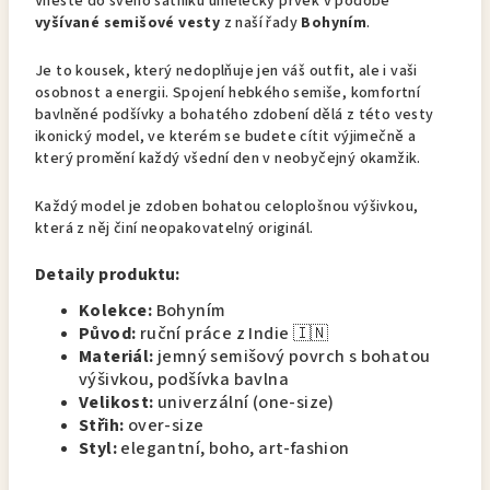
Vneste do svého šatníku umělecký prvek v podobě
vyšívané semišové vesty
z naší řady
Bohyním
.
Je to kousek, který nedoplňuje jen váš outfit, ale i vaši
osobnost a energii. Spojení hebkého semiše, komfortní
bavlněné podšívky a bohatého zdobení dělá z této vesty
ikonický model, ve kterém se budete cítit výjimečně a
který promění každý všední den v neobyčejný okamžik.
Každý model je zdoben bohatou celoplošnou výšivkou,
která z něj činí neopakovatelný originál.
Detaily produktu:
Kolekce:
Bohyním
Původ:
ruční práce z Indie 🇮🇳
Materiál:
jemný semišový povrch s bohatou
výšivkou, podšívka bavlna
Velikost:
univerzální (one-size)
Střih:
over-size
Styl:
elegantní, boho, art-fashion