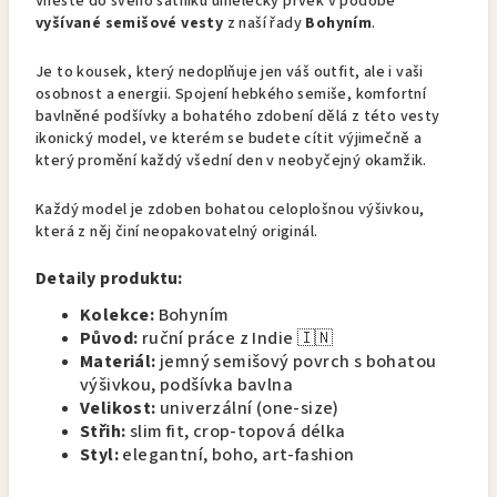
Vneste do svého šatníku umělecký prvek v podobě
vyšívané semišové vesty
z naší řady
Bohyním
.
Je to kousek, který nedoplňuje jen váš outfit, ale i vaši
osobnost a energii. Spojení hebkého semiše, komfortní
bavlněné podšívky a bohatého zdobení dělá z této vesty
ikonický model, ve kterém se budete cítit výjimečně a
který promění každý všední den v neobyčejný okamžik.
Každý model je zdoben bohatou celoplošnou výšivkou,
která z něj činí neopakovatelný originál.
Detaily produktu:
Kolekce:
Bohyním
Původ:
ruční práce z Indie 🇮🇳
Materiál:
jemný semišový povrch s bohatou
výšivkou, podšívka bavlna
Velikost:
univerzální (one-size)
Střih:
slim fit, crop-topová délka
Styl:
elegantní, boho, art-fashion