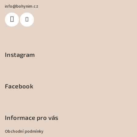
a
info
@
bohynim.cz
t
í
Instagram
Facebook
Informace pro vás
Obchodní podmínky