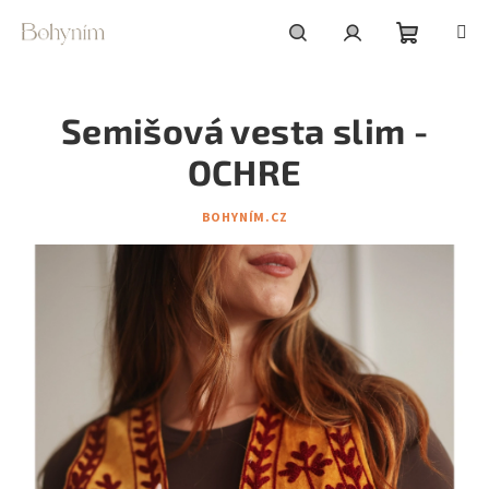
Přejít
na
obsah
Nákupní
Hledat
Přihlášení
Semišová vesta slim -
košík
OCHRE
BOHYNÍM.CZ