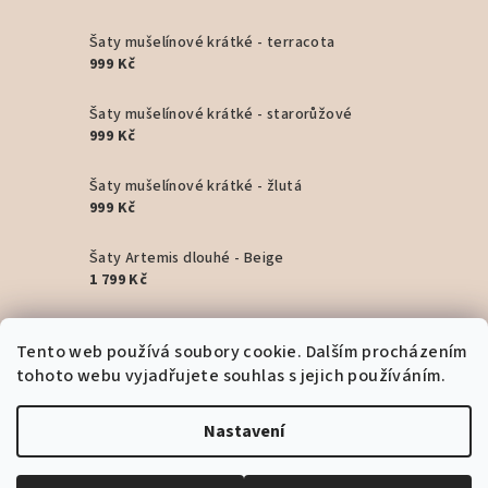
Šaty mušelínové krátké - terracota
999 Kč
Šaty mušelínové krátké - starorůžové
999 Kč
Šaty mušelínové krátké - žlutá
999 Kč
Šaty Artemis dlouhé - Beige
1 799 Kč
Šaty Artemis dlouhé - Pink
Tento web používá soubory cookie. Dalším procházením
1 799 Kč
tohoto webu vyjadřujete souhlas s jejich používáním.
Šaty Artemis dlouhé - Black
1 799 Kč
Nastavení
Copyright 2026
Bohyním
. Všechna práva vyhrazena.