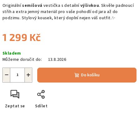
Originální
semišová
vestička s detailní
výšivkou
. Skvěle padnoucí
střih a extra jemný materiál pro vaše pohodlí od jara až do
podzimu. Stylový kousek, který doplní nejen váš outfit.✨
1 299 Kč
Měrná
Skladem
cena:
Můžeme doručit do:
13.8.2026
−
+
Do košíku
Zeptat se
Sdílet