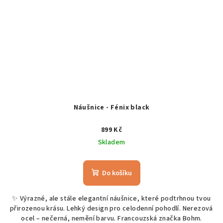
Náušnice - Fénix black
899 Kč
Skladem
Do košíku
✨ Výrazné, ale stále elegantní náušnice, které podtrhnou tvou
přirozenou krásu. Lehký design pro celodenní pohodlí. Nerezová
ocel – nečerná, nemění barvu. Francouzská značka Bohm.