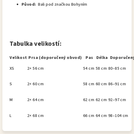
Původ:
Bali pod značkou Bohyním
Tabulka velikostí:
Velikost
Prsa (doporučený obvod)
Pas
Délka
Doporučený
XS
2× 56 cm
54 cm
58 cm
80–85 cm
S
2× 60 cm
58 cm
60 cm
86–91 cm
M
2× 64 cm
62 cm
62 cm
92–97 cm
L
2× 68 cm
66 cm
64 cm
98–104 cm