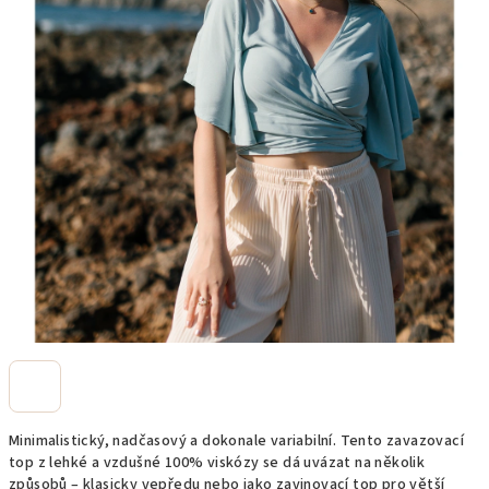
Minimalistický, nadčasový a dokonale variabilní. Tento zavazovací
top z lehké a vzdušné 100% viskózy se dá uvázat na několik
způsobů – klasicky vepředu nebo jako zavinovací top pro větší