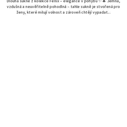
Dlouhá sukně z kolekce Fénix – elegance v pohybu ✨🔥 Jemná,
vzdušná a neuvěřitelně pohodlná – tahle sukně je stvořená pro
ženy, které milují volnost a zároveň chtějí vypadat...