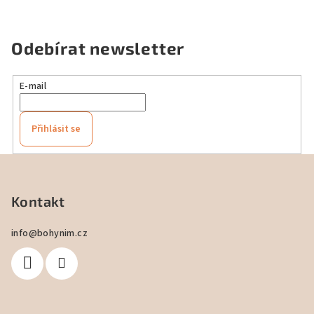
Odebírat newsletter
E-mail
Přihlásit se
Z
á
p
Kontakt
a
info
@
bohynim.cz
t
í