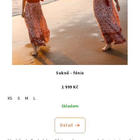
Sukně - fénix
1 999 Kč
XS
S
M
L
Skladem
Detail