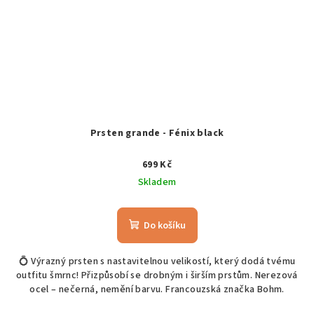
Prsten grande - Fénix black
699 Kč
Skladem
Do košíku
💍 Výrazný prsten s nastavitelnou velikostí, který dodá tvému
outfitu šmrnc! Přizpůsobí se drobným i širším prstům. Nerezová
ocel – nečerná, nemění barvu. Francouzská značka Bohm.