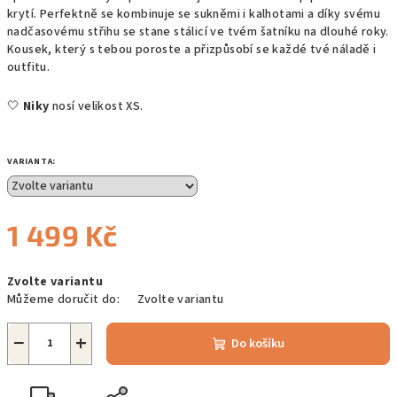
krytí. Perfektně se kombinuje se sukněmi i kalhotami a díky svému
nadčasovému střihu se stane stálicí ve tvém šatníku na dlouhé roky.
Kousek, který s tebou poroste a přizpůsobí se každé tvé náladě i
outfitu.
🤍
Niky
nosí velikost XS.
VARIANTA:
1 499 Kč
Měrná
Zvolte variantu
cena:
Můžeme doručit do:
Zvolte variantu
−
+
Do košíku