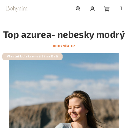
Přejít
na
obsah
Nákupní
Hledat
Přihlášení
Top azurea- nebesky modrý
košík
BOHYNÍM.CZ
Vlastní kolekce - ušitá na Bali