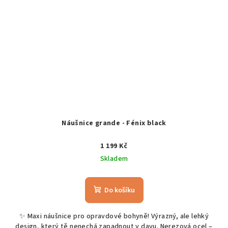
Náušnice grande - Fénix black
1 199 Kč
Skladem
Do košíku
✨ Maxi náušnice pro opravdové bohyně! Výrazný, ale lehký
design, který tě nenechá zapadnout v davu. Nerezová ocel –