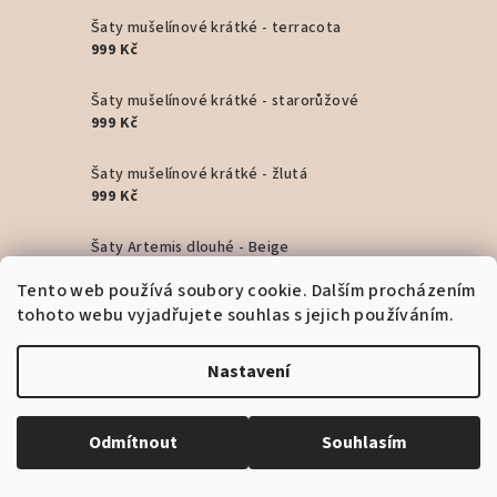
Šaty mušelínové krátké - terracota
999 Kč
Šaty mušelínové krátké - starorůžové
999 Kč
Šaty mušelínové krátké - žlutá
999 Kč
Šaty Artemis dlouhé - Beige
1 799 Kč
Tento web používá soubory cookie. Dalším procházením
tohoto webu vyjadřujete souhlas s jejich používáním.
Šaty Artemis dlouhé - Pink
1 799 Kč
Nastavení
Šaty Artemis dlouhé - Black
1 799 Kč
Odmítnout
Souhlasím
Copyright 2026
Bohyním
. Všechna práva vyhrazena.