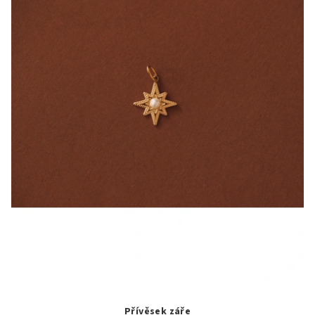
Přívěsek záře