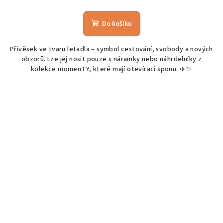
Do košíku
Přívěsek ve tvaru letadla – symbol cestování, svobody a nových
obzorů. Lze jej nosit pouze s náramky nebo náhrdelníky z
kolekce momenTY, které mají otevírací sponu. ✈️✨