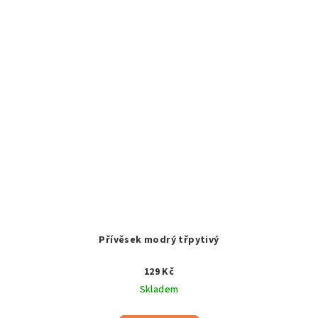
Přívěsek modrý třpytivý
129 Kč
Skladem