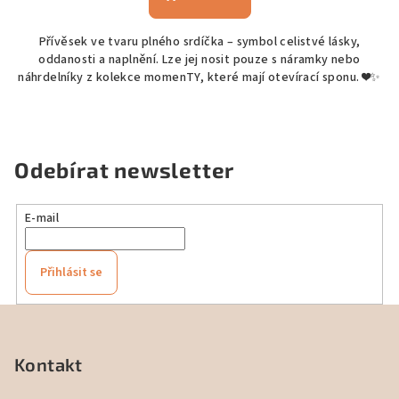
Přívěsek ve tvaru plného srdíčka – symbol celistvé lásky,
oddanosti a naplnění. Lze jej nosit pouze s náramky nebo
náhrdelníky z kolekce momenTY, které mají otevírací sponu. ❤️✨
Odebírat newsletter
E-mail
Přihlásit se
Z
á
p
Kontakt
a