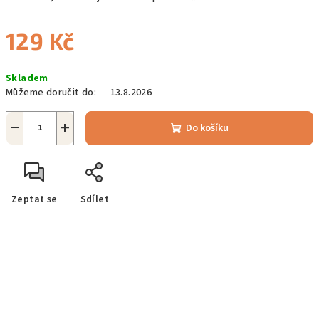
129 Kč
Měrná
Skladem
cena:
Můžeme doručit do:
13.8.2026
−
+
Do košíku
Zeptat se
Sdílet