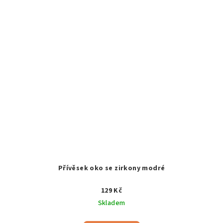
Přívěsek oko se zirkony modré
129 Kč
Skladem