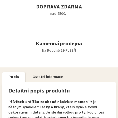
DOPRAVA ZDARMA
nad 2500,-
Kamenná prodejna
Na Roudné 19 PLZEŇ
Popis
Ostatní informace
Detailní popis produktu
Přívěsek Srdíčko zdobené
z kolekce
momenTY
je
něžným symbolem
lásky a krásy
, který vyniká svými
dekorativními detaily. Je ideální volbou pro ty, kdo chtějí
svému šperku dodat trochu hravosti a jemného luxusu.