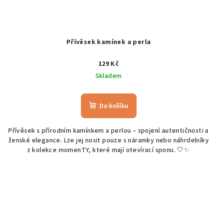
Přívěsek kamínek a perla
129 Kč
Skladem
Do košíku
Přívěsek s přírodním kamínkem a perlou – spojení autentičnosti a
ženské elegance. Lze jej nosit pouze s náramky nebo náhrdelníky
z kolekce momenTY, které mají otevírací sponu. 🤍✨