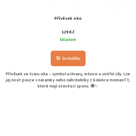
Přívěsek oko
129 Kč
Skladem
Do košíku
Přívěsek ve tvaru oka – symbol ochrany, intuice a vnitřní síly. Lze
jej nosit pouze s náramky nebo náhrdelníky z kolekce momenTY,
které mají otevírací sponu. 🧿✨