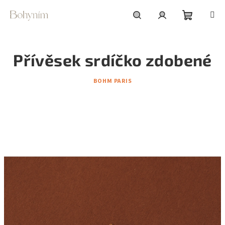
Přejít
na
obsah
Nákupní
Hledat
Přihlášení
Přívěsek srdíčko zdobené
košík
BOHM PARIS