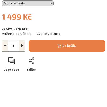
1 499 Kč
Měrná
Zvolte variantu
cena:
Můžeme doručit do:
Zvolte variantu
−
+
Do košíku
Zeptat se
Sdílet