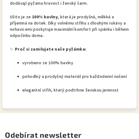
dodávají pyžamu hravost i ženský šarm.
Ušito je ze
100% bavlny
, která je prodyšná, měkká a
příjemná na dotek. Díky volnému střihu s dlouhými rukávy a
nohavicemi poskytuje maximální komfort při spánku i během
odpočinku doma.
✨
Proč si zamilujete naše pyžámka:
vyrobeno ze 100% bavlny
pohodlný a prodyšný materiál pro každodenní nošení
elegantní střih, který podtrhne ženskou jemnost
Odebírat newsletter