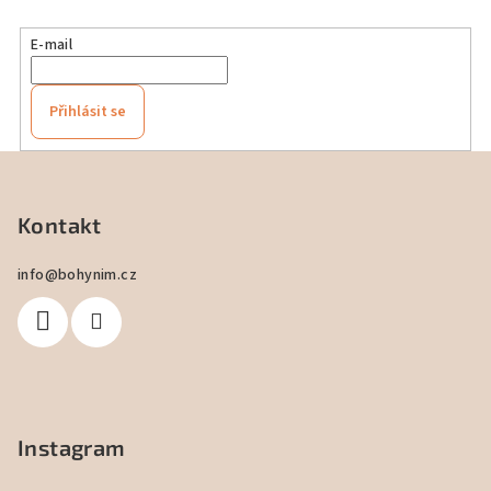
E-mail
Přihlásit se
Z
á
p
Kontakt
a
info
@
bohynim.cz
t
í
Instagram