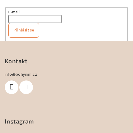
E-mail
Přihlásit se
Z
á
p
Kontakt
a
info
@
bohynim.cz
t
í
Instagram