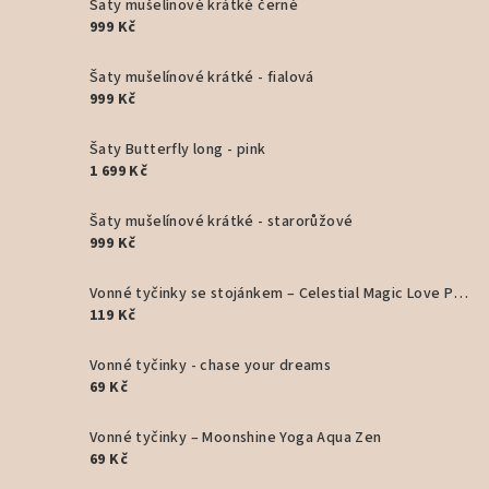
Šaty mušelínové krátké černé
999 Kč
Šaty mušelínové krátké - fialová
999 Kč
Šaty Butterfly long - pink
1 699 Kč
Šaty mušelínové krátké - starorůžové
999 Kč
Vonné tyčinky se stojánkem – Celestial Magic Love Potion ✨ prosecco a růže
119 Kč
Vonné tyčinky - chase your dreams
69 Kč
Vonné tyčinky – Moonshine Yoga Aqua Zen
69 Kč