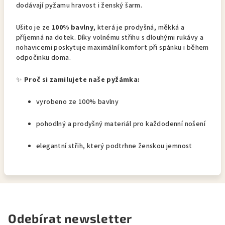
dodávají pyžamu hravost i ženský šarm.
Ušito je ze
100% bavlny
, která je prodyšná, měkká a
příjemná na dotek. Díky volnému střihu s dlouhými rukávy a
nohavicemi poskytuje maximální komfort při spánku i během
odpočinku doma.
✨
Proč si zamilujete naše pyžámka:
vyrobeno ze 100% bavlny
pohodlný a prodyšný materiál pro každodenní nošení
elegantní střih, který podtrhne ženskou jemnost
Odebírat newsletter