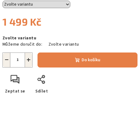
1 499 Kč
Měrná
Zvolte variantu
cena:
Můžeme doručit do:
Zvolte variantu
−
+
Do košíku
Zeptat se
Sdílet