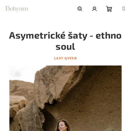
Přejít
na
obsah
Nákupní
Hledat
Přihlášení
Asymetrické šaty - ethno
košík
soul
LAST QUEEN