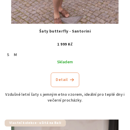
Šaty butterfly - Santorini
1 999 Kč
S
M
Skladem
Detail
Vzdušné letní šaty s jemným etno vzorem, ideální pro teplé dny i
večerní procházky.
Vlastní kolekce - ušitá na Bali