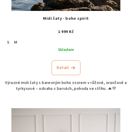
Midi šaty - boho spirit
1 999 Kč
S
M
Skladem
Detail
Výrazné midi šaty s barevným boho vzorem v růžové, oranžové a
tyrkysové – odvaha v barvách, pohoda ve střihu. 🔥💜