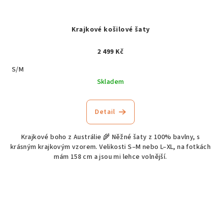
Krajkové košilové šaty
2 499 Kč
S/M
Skladem
Detail
Krajkové boho z Austrálie 🌾 Něžné šaty z 100% bavlny, s
krásným krajkovým vzorem. Velikosti S–M nebo L–XL, na fotkách
mám 158 cm a jsou mi lehce volnější.