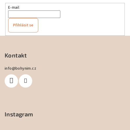
E-mail
Přihlásit se
Z
á
p
Kontakt
a
info
@
bohynim.cz
t
í
Instagram