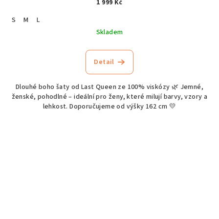
1 999 Kč
S
M
L
Skladem
Detail
Dlouhé boho šaty od Last Queen ze 100% viskózy 🌿 Jemné,
ženské, pohodlné – ideální pro ženy, které milují barvy, vzory a
lehkost. Doporučujeme od výšky 162 cm 💛