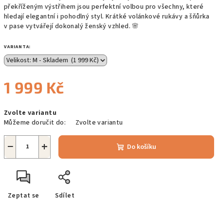
překříženým výstřihem jsou perfektní volbou pro všechny, které
hledají elegantní i pohodlný styl. Krátké volánkové rukávy a šňůrka
v pase vytvářejí dokonalý ženský vzhled.
🌸
VARIANTA:
1 999 Kč
Měrná
Zvolte variantu
cena:
Můžeme doručit do:
Zvolte variantu
−
+
Do košíku
Zeptat se
Sdílet