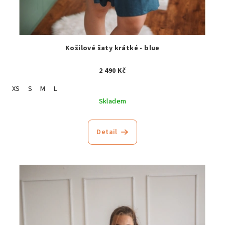
Košilové šaty krátké - blue
2 490 Kč
XS
S
M
L
Skladem
Detail