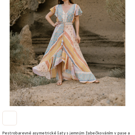
Pestrobarevné asymetrické šaty s jemným žabečkováním v pase a