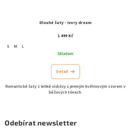
Dlouhé šaty - ivory dream
1 499 Kč
S
M
L
Skladem
Detail
Romantické šaty z lehké viskózy s jemným květinovým vzorem v
béžových tónech.
Odebírat newsletter