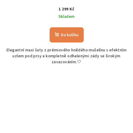
1 299 Kč
Skladem
Do košíku
Elegantní maxi šaty z prémiového hnědého mušelínu s efektním
uzlem pod prsy a kompletně odhalenými zády se širokým
zavazováním.🤍