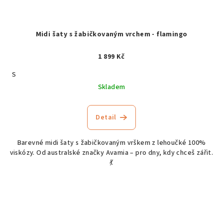
Midi šaty s žabičkovaným vrchem - flamingo
1 899 Kč
S
Skladem
Detail
Barevné midi šaty s žabičkovaným vrškem z lehoučké 100%
viskózy. Od australské značky Avamia – pro dny, kdy chceš zářit.
💃