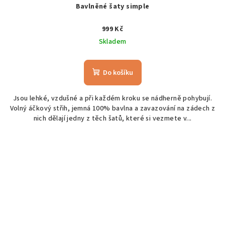
Bavlněné šaty simple
999 Kč
Skladem
Do košíku
Jsou lehké, vzdušné a při každém kroku se nádherně pohybují.
Volný áčkový střih, jemná 100% bavlna a zavazování na zádech z
nich dělají jedny z těch šatů, které si vezmete v...