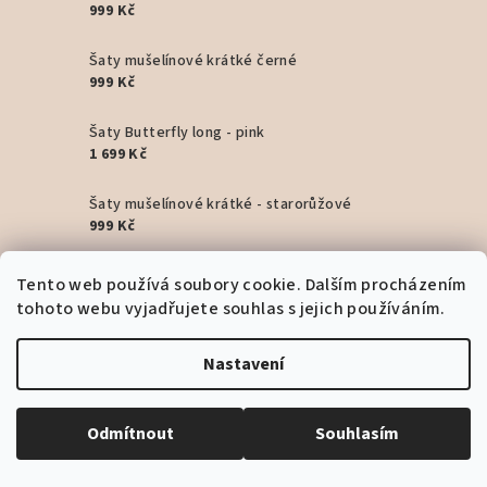
999 Kč
Šaty mušelínové krátké černé
999 Kč
Šaty Butterfly long - pink
1 699 Kč
Šaty mušelínové krátké - starorůžové
999 Kč
Šaty mušelínové krátké - béžové
Tento web používá soubory cookie. Dalším procházením
999 Kč
tohoto webu vyjadřujete souhlas s jejich používáním.
Šaty mušelínové krátké - žlutá
Nastavení
999 Kč
Šaty long - capri
Odmítnout
Souhlasím
1 999 Kč