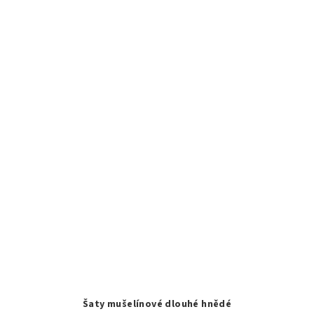
Šaty mušelínové dlouhé hnědé