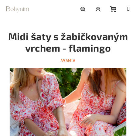
Přejít
na
obsah
Nákupní
Hledat
Přihlášení
Midi šaty s žabičkovaným
košík
vrchem - flamingo
AVAMIA