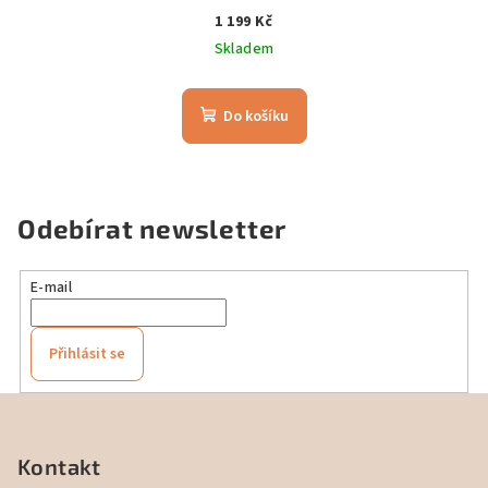
1 199 Kč
Skladem
Do košíku
Odebírat newsletter
E-mail
Přihlásit se
Z
á
p
Kontakt