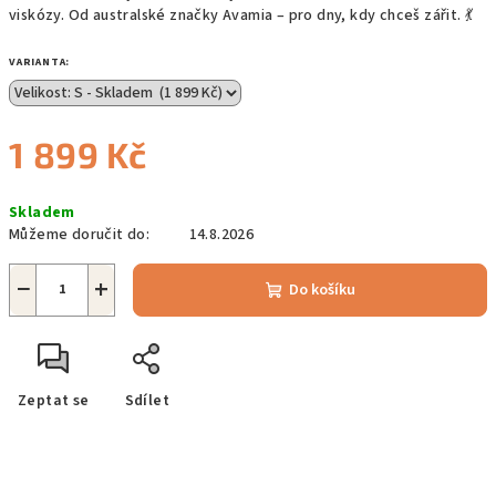
viskózy. Od australské značky Avamia – pro dny, kdy chceš zářit. 💃
VARIANTA:
1 899 Kč
Měrná
Skladem
cena:
Můžeme doručit do:
14.8.2026
−
+
Do košíku
Zeptat se
Sdílet