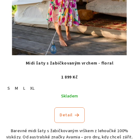
Midi šaty s žabičkovaným vrchem - floral
1 899 Kč
S
M
L
XL
Skladem
Detail
Barevné midi šaty s žabičkovaným vrškem z lehoučké 100%
viskózy. Od australské značky Avamia – pro dny, kdy chceš zářit.