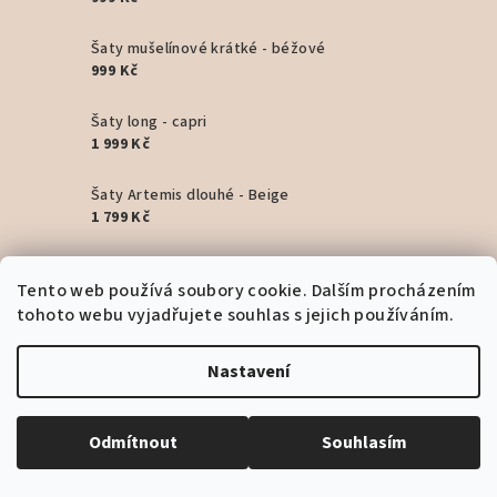
Šaty mušelínové krátké - béžové
999 Kč
Šaty long - capri
1 999 Kč
Šaty Artemis dlouhé - Beige
1 799 Kč
Šaty Artemis dlouhé - Pink
Tento web používá soubory cookie. Dalším procházením
1 799 Kč
tohoto webu vyjadřujete souhlas s jejich používáním.
Šaty Artemis dlouhé - Black
1 799 Kč
Nastavení
Šaty Artemis krátké - Turquoise
1 499 Kč
Odmítnout
Souhlasím