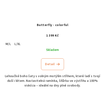
Butterfly - colorful
1 399 Kč
M/L
L/XL
Skladem
Detail
Lehoučké boho šaty s volným motýlím střihem, které ladí s tvojí
duší i létem. Nastavitelná ramínka, šňůrka ve výstřihu a 100%
viskóza – ideální na dny plné svobody.