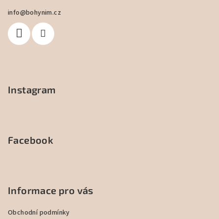
a
info
@
bohynim.cz
t
í
Instagram
Facebook
Informace pro vás
Obchodní podmínky