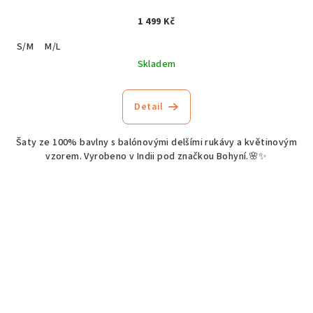
1 499 Kč
S/M
M/L
Skladem
Detail
Šaty ze 100% bavlny s balónovými delšími rukávy a květinovým
vzorem. Vyrobeno v Indii pod značkou Bohyní.🌸✨