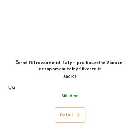
Černé flitrované midi šaty – pro kouzelné Vánoce i
nezapomenutelný Silvestr ✨
500 Kč
S/M
Skladem
Detail