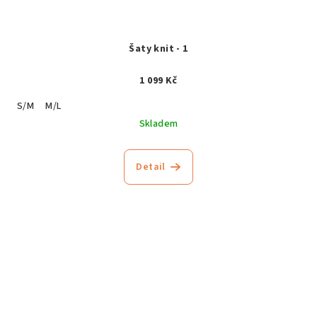
Šaty knit - 1
1 099 Kč
S/M
M/L
Skladem
Detail