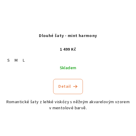
Dlouhé šaty - mint harmony
1 499 Kč
S
M
L
Skladem
Detail
Romantické šaty z lehké viskózy s něžným akvarelovým vzorem
v mentolové barvě.