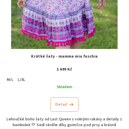
Krátké šaty - mamma mia fuschia
1 699 Kč
M/L
L/XL
Skladem
Detail
Lehoučké boho šaty od Last Queen s volnými rukávy a detaily z
bambulek 💛 Sedí skvěle díky gumičce pod prsy a krásně