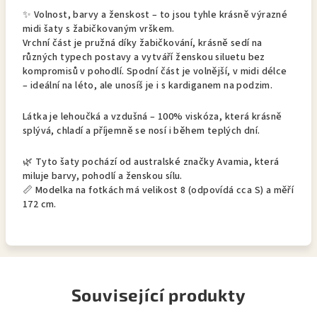
✨ Volnost, barvy a ženskost – to jsou tyhle krásně výrazné
midi šaty s žabičkovaným vrškem.
Vrchní část je pružná díky žabičkování, krásně sedí na
různých typech postavy a vytváří ženskou siluetu bez
kompromisů v pohodlí. Spodní část je volnější, v midi délce
– ideální na léto, ale unosíš je i s kardiganem na podzim.
Látka je lehoučká a vzdušná – 100% viskóza, která krásně
splývá, chladí a příjemně se nosí i během teplých dní.
🌿 Tyto šaty pochází od australské značky Avamia, která
miluje barvy, pohodlí a ženskou sílu.
📏 Modelka na fotkách má velikost 8 (odpovídá cca S) a měří
172 cm.
Související produkty