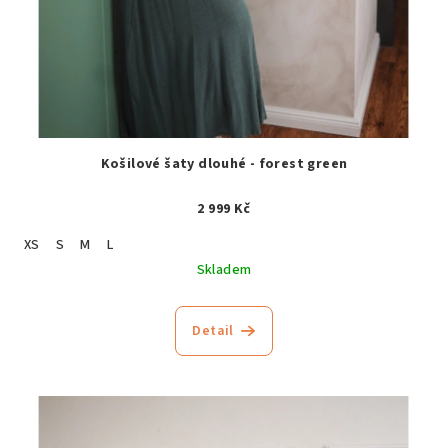
Košilové šaty dlouhé - forest green
2 999 Kč
XS
S
M
L
Skladem
Detail