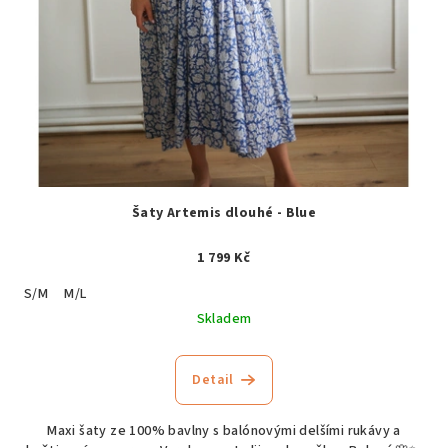
Šaty Artemis dlouhé - Blue
1 799 Kč
S/M
M/L
Skladem
Detail
Maxi šaty ze 100% bavlny s balónovými delšími rukávy a