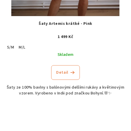
Šaty Artemis krátké - Pink
1 499 Kč
S/M
M/L
Skladem
Detail
Šaty ze 100% bavlny s balónovými delšími rukávy a květinovým
vzorem. Vyrobeno v Indii pod značkou Bohyní.🌸✨