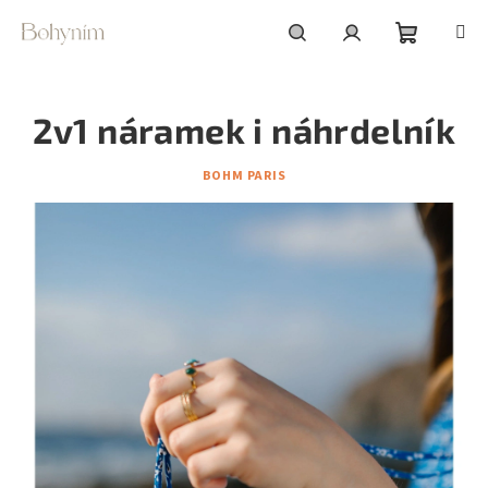
Přejít
na
obsah
Nákupní
Hledat
Přihlášení
2v1 náramek i náhrdelník
košík
BOHM PARIS