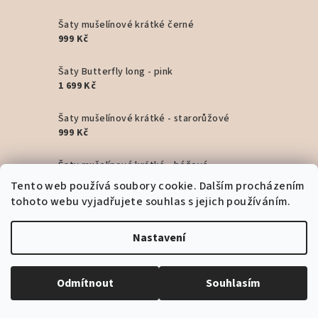
Šaty mušelínové krátké černé
999 Kč
Šaty Butterfly long - pink
1 699 Kč
Šaty mušelínové krátké - starorůžové
999 Kč
Šaty mušelínové krátké - béžové
999 Kč
Tento web používá soubory cookie. Dalším procházením
tohoto webu vyjadřujete souhlas s jejich používáním.
Šaty long - capri
1 999 Kč
Nastavení
Šaty Artemis dlouhé - Beige
1 799 Kč
Odmítnout
Souhlasím
Šaty Artemis dlouhé - Pink