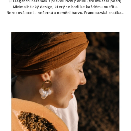
✨ Elegantní náramek s pravou říční perlou (freshwater pearl).
Minimalistický design, který se hodí ke každému outfitu.
Nerezová ocel – nečerná a nemění barvu. Francouzská značka...