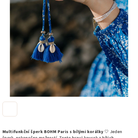
Multifunkční šperk BOHM Paris s bílými korálky
🤍 Jeden
šperk, nekonečno možností. Tento hravý kousek z bílých