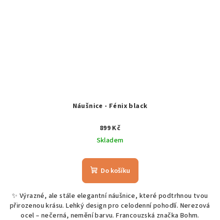
Náušnice - Fénix black
899 Kč
Skladem
Do košíku
✨ Výrazné, ale stále elegantní náušnice, které podtrhnou tvou
přirozenou krásu. Lehký design pro celodenní pohodlí. Nerezová
ocel – nečerná, nemění barvu. Francouzská značka Bohm.