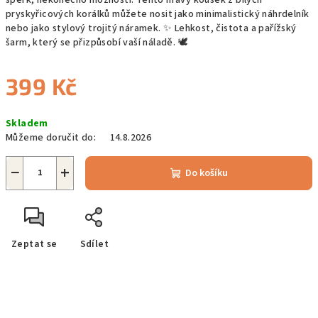
pryskyřicových korálků můžete nosit jako minimalistický náhrdelník
nebo jako stylový trojitý náramek. ✨ Lehkost, čistota a pařížský
šarm, který se přizpůsobí vaší náladě. 🕊️
399 Kč
Měrná
Skladem
cena:
Můžeme doručit do:
14.8.2026
−
+
Do košíku
Zeptat se
Sdílet