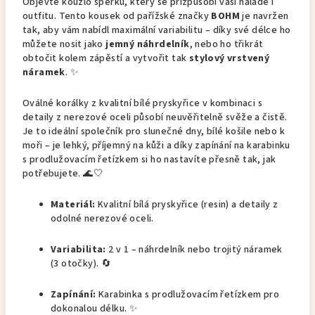
Objevte kouzlo šperku, který se přizpůsobí vaší náladě i
outfitu. Tento kousek od pařížské značky
BOHM
je navržen
tak, aby vám nabídl maximální variabilitu – díky své délce ho
můžete nosit jako
jemný náhrdelník
, nebo ho třikrát
obtočit kolem zápěstí a vytvořit tak
stylový vrstvený
náramek
. ✨
Oválné korálky z kvalitní bílé pryskyřice v kombinaci s
detaily z nerezové oceli působí neuvěřitelně svěže a čistě.
Je to ideální společník pro slunečné dny, bílé košile nebo k
moři – je lehký, příjemný na kůži a díky zapínání na karabinku
s prodlužovacím řetízkem si ho nastavíte přesně tak, jak
potřebujete. 🌊🤍
Materiál:
Kvalitní bílá pryskyřice (resin) a detaily z
odolné nerezové oceli.
Variabilita:
2 v 1 – náhrdelník nebo trojitý náramek
(3 otočky). 🔄
Zapínání:
Karabinka s prodlužovacím řetízkem pro
dokonalou délku. ✨