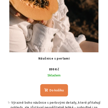
Náušnice s perlami
899 Kč
Skladem
Do košíku
✨ Výrazné boho náušnice s perlovými detaily, které přitahují
pohledy, ale zůstávají neuvěřitelně lehké – pohodlné i na