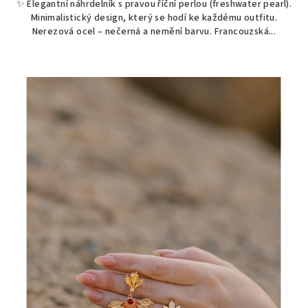
✨ Elegantní náhrdelník s pravou říční perlou (freshwater pearl).
Minimalistický design, který se hodí ke každému outfitu.
Nerezová ocel – nečerná a nemění barvu. Francouzská...