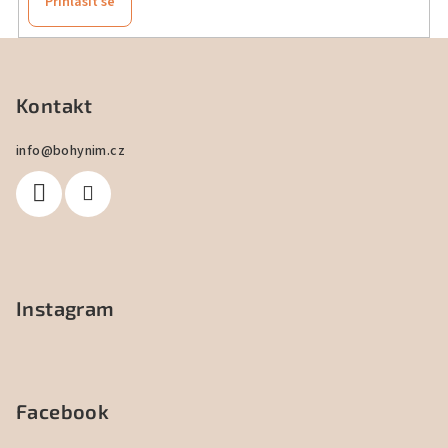
Přihlásit se
Z
á
p
Kontakt
a
info
@
bohynim.cz
t
í
Instagram
Facebook