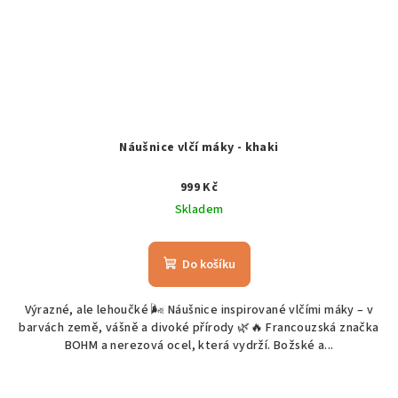
Náušnice vlčí máky - khaki
999 Kč
Skladem
Do košíku
Výrazné, ale lehoučké 🌬️ Náušnice inspirované vlčími máky – v
barvách země, vášně a divoké přírody 🌿🔥 Francouzská značka
BOHM a nerezová ocel, která vydrží. Božské a...