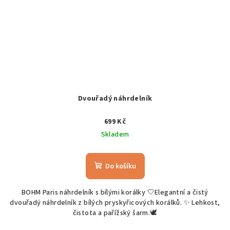
Dvouřadý náhrdelník
699 Kč
Skladem
Do košíku
BOHM Paris náhrdelník s bílými korálky 🤍Elegantní a čistý
dvouřadý náhrdelník z bílých pryskyřicových korálků. ✨ Lehkost,
čistota a pařížský šarm.🕊️