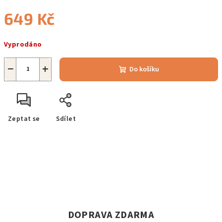
649 Kč
Měrná
Vyprodáno
cena:
−
+
Do košíku
Zeptat se
Sdílet
DOPRAVA ZDARMA