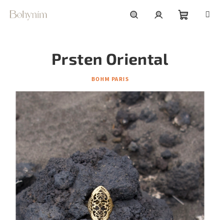
Přejít
na
obsah
Nákupní
Hledat
Přihlášení
Prsten Oriental
košík
BOHM PARIS