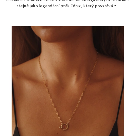
náušnice z kolekce Fénix v sobě nesou energii nových začátků –
stejně jako legendární pták Fénix, který povstává z...