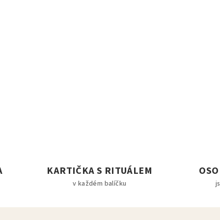
A
KARTIČKA S RITUÁLEM
OSO
v každém balíčku
j