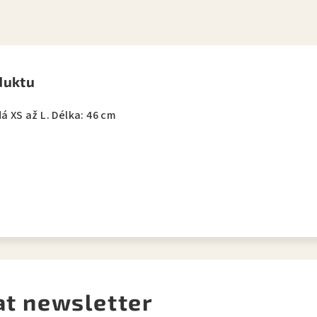
duktu
á XS až L. Délka: 46 cm
at newsletter