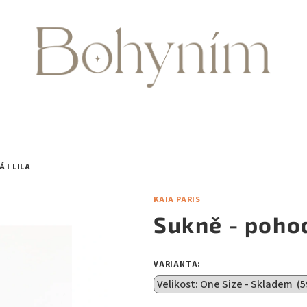
 I LILA
KAIA PARIS
Sukně - pohod
VARIANTA: