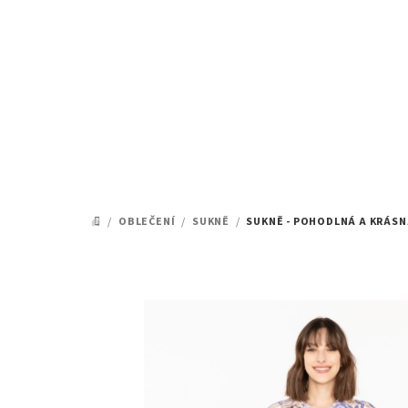
Přejít
na
obsah
/
OBLEČENÍ
/
SUKNĚ
/
SUKNĚ - POHODLNÁ A KRÁSNÁ
DOMŮ