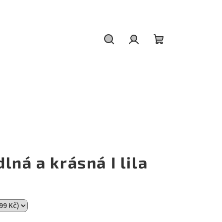
Hledat
Přihlášení
Nákupní
košík
lná a krásná I lila