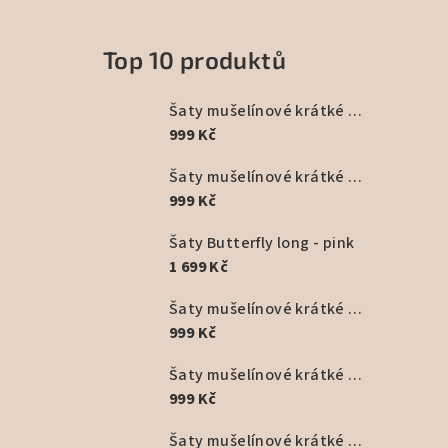
Top 10 produktů
Šaty mušelínové krátké - fialová
999 Kč
Šaty mušelínové krátké černé
999 Kč
Šaty Butterfly long - pink
1 699 Kč
Šaty mušelínové krátké - starorůžové
999 Kč
Šaty mušelínové krátké - béžové
999 Kč
Šaty mušelínové krátké - žlutá