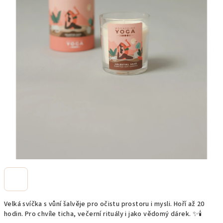
Velká svíčka s vůní šalvěje pro očistu prostoru i mysli. Hoří až 20
hodin. Pro chvíle ticha, večerní rituály i jako vědomý dárek. ✨🕯️