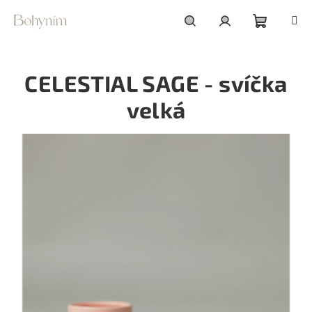
Přejít
na
obsah
Nákupní
Hledat
Přihlášení
CELESTIAL SAGE - svíčka
košík
velká