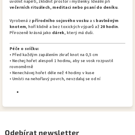
uvolnit napětí, zklidnit prostor i myšlenky. Ideální při
večerních rituálech, meditaci nebo psaní do deníku
.
Vyrobená z
přírodního sojového vosku
a s
bavlněným
knotem
, hoří klidně a bez toxických výparů až
20 hodin
.
Přirozeně krásná jako
dárek
, který má duši.
Péče o svíčku:
• Před každým zapálením zkrať knot na 0,5 cm
• Nechej hořet alespoň 1 hodinu, aby se vosk rozpustil
rovnoměrně
• Nenechávej hořet déle než 4 hodiny v kuse
• Umísti na nehořlavý povrch, nevzdaluj se od ní
Odebírat newsletter