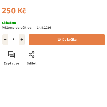
250 Kč
Měrná
Skladem
cena:
Můžeme doručit do:
14.8.2026
−
+
Do košíku
Zeptat se
Sdílet