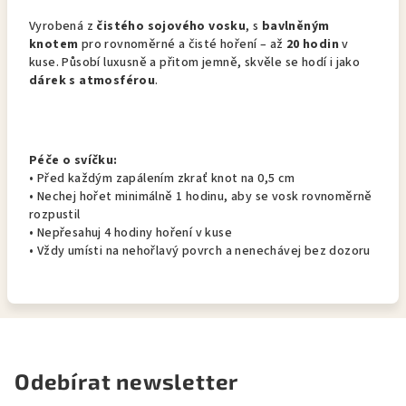
Vyrobená z
čistého sojového vosku
, s
bavlněným
knotem
pro rovnoměrné a čisté hoření – až
20 hodin
v
kuse. Působí luxusně a přitom jemně, skvěle se hodí i jako
dárek s atmosférou
.
Péče o svíčku:
• Před každým zapálením zkrať knot na 0,5 cm
• Nechej hořet minimálně 1 hodinu, aby se vosk rovnoměrně
rozpustil
• Nepřesahuj 4 hodiny hoření v kuse
• Vždy umísti na nehořlavý povrch a nenechávej bez dozoru
Odebírat newsletter