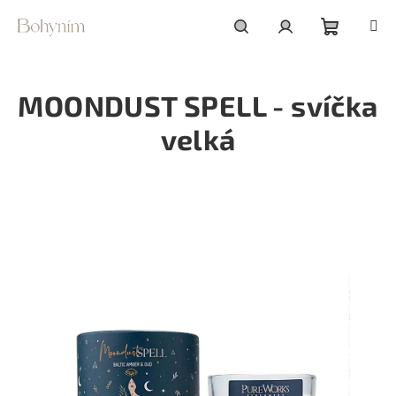
Přejít
na
obsah
Nákupní
Hledat
Přihlášení
MOONDUST SPELL - svíčka
košík
velká