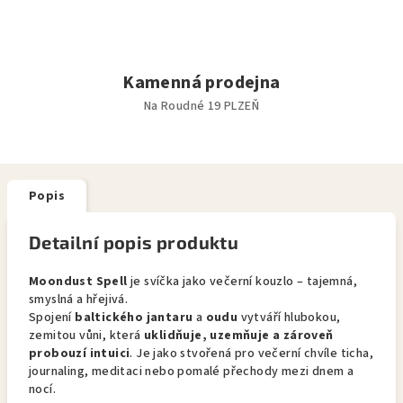
Kamenná prodejna
Na Roudné 19 PLZEŇ
Popis
Detailní popis produktu
Moondust Spell
je svíčka jako večerní kouzlo – tajemná,
smyslná a hřejivá.
Spojení
baltického jantaru
a
oudu
vytváří hlubokou,
zemitou vůni, která
uklidňuje, uzemňuje a zároveň
probouzí intuici
. Je jako stvořená pro večerní chvíle ticha,
journaling, meditaci nebo pomalé přechody mezi dnem a
nocí.