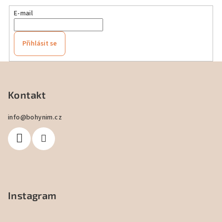
E-mail
Přihlásit se
Z
á
p
Kontakt
a
info
@
bohynim.cz
t
í
Instagram