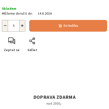
Měrná
Skladem
cena:
Můžeme doručit do:
14.8.2026
−
+
Do košíku
Zeptat se
Sdílet
DOPRAVA ZDARMA
nad 2500,-