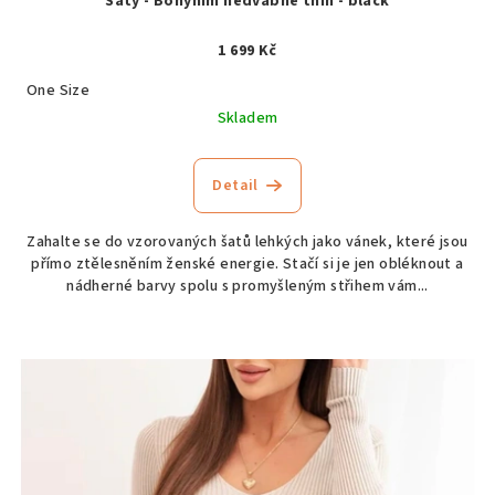
Šaty - Bohyním hedvábné thin - black
1 699 Kč
One Size
Skladem
Detail
Zahalte se do vzorovaných šatů lehkých jako vánek, které jsou
přímo ztělesněním ženské energie. Stačí si je jen obléknout a
nádherné barvy spolu s promyšleným střihem vám...