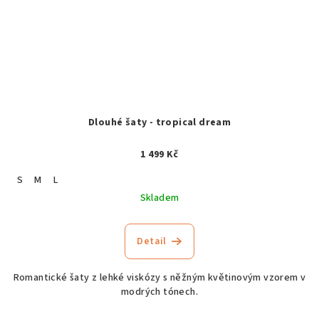
Dlouhé šaty - tropical dream
1 499 Kč
S
M
L
Skladem
Detail
Romantické šaty z lehké viskózy s něžným květinovým vzorem v
modrých tónech.