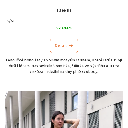
1 399 Kč
S/M
Skladem
Detail
Lehoučké boho šaty s volným motýlím střihem, které ladí s tvojí
duší i létem. Nastavitelná ramínka, šňůrka ve výstřihu a 100%
viskóza – ideální na dny plné svobody.