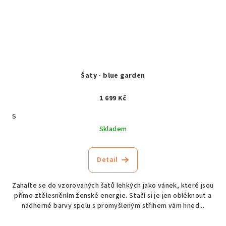
Šaty - blue garden
1 699 Kč
S
Skladem
Detail
Zahalte se do vzorovaných šatů lehkých jako vánek, které jsou
přímo ztělesněním ženské energie. Stačí si je jen obléknout a
nádherné barvy spolu s promyšleným střihem vám hned...