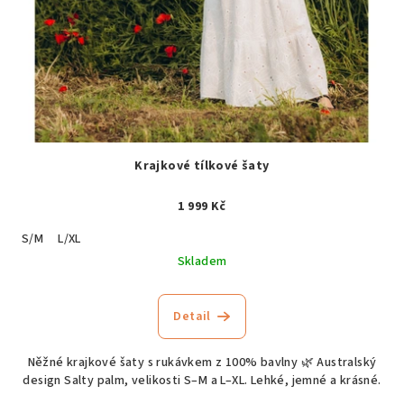
Krajkové tílkové šaty
1 999 Kč
S/M
L/XL
Skladem
Detail
Něžné krajkové šaty s rukávkem z 100% bavlny 🌿 Australský
design Salty palm, velikosti S–M a L–XL. Lehké, jemné a krásné.