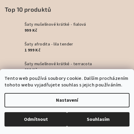
Top 10 produktů
Šaty mušelínové krátké - fialová
999 Kč
Šaty afrodita - lila tender
1 999 Kč
Šaty mušelínové krátké - terracota
999 Kč
Tento web používá soubory cookie. Dalším procházením
Šaty mušelínové krátké - žlutá
tohoto webu vyjadřujete souhlas s jejich používáním.
999 Kč
Nastavení
Šaty Butterfly long - pink
1 699 Kč
Odmítnout
Souhlasím
Šaty Artemis dlouhé - Beige
1 799 Kč