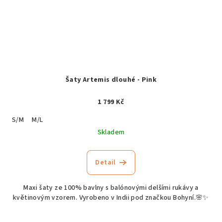
Šaty Artemis dlouhé - Pink
1 799 Kč
S/M
M/L
Skladem
Detail
Maxi šaty ze 100% bavlny s balónovými delšími rukávy a
květinovým vzorem. Vyrobeno v Indii pod značkou Bohyní.🌸✨