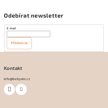
Odebírat newsletter
E-mail
Přihlásit se
Z
á
p
Kontakt
a
info
@
bohynim.cz
t
í