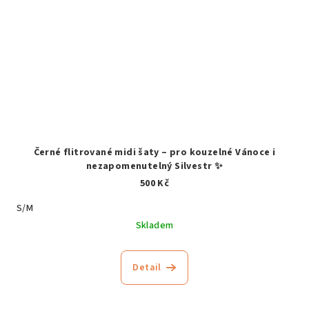
Černé flitrované midi šaty – pro kouzelné Vánoce i
nezapomenutelný Silvestr ✨
500 Kč
S/M
Skladem
Detail