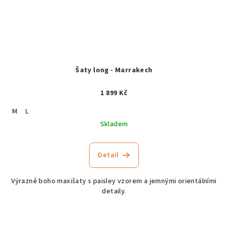
Šaty long - Marrakech
1 899 Kč
M
L
Skladem
Detail
Výrazné boho maxišaty s paisley vzorem a jemnými orientálními
detaily.