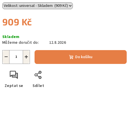
909 Kč
Měrná
Skladem
cena:
Můžeme doručit do:
12.8.2026
−
+
Do košíku
Zeptat se
Sdílet