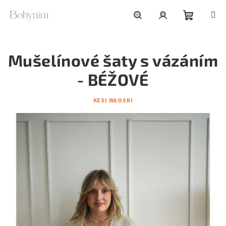
Přejít
na
obsah
Nákupní
Hledat
Přihlášení
Mušelínové šaty s vázáním
košík
- BÉŽOVÉ
KESI WŁOSKI