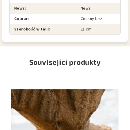
News
:
News
Colour
:
Ciemny beż
Szerokość w talii
:
21 cm
Související produkty