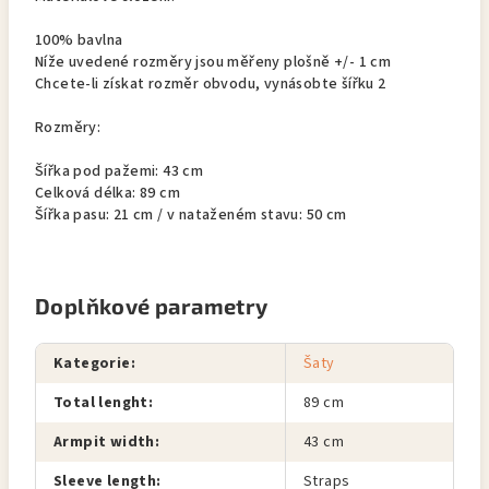
100% bavlna
Níže uvedené rozměry jsou měřeny plošně +/- 1 cm
Chcete-li získat rozměr obvodu, vynásobte šířku 2
Rozměry:
Šířka pod pažemi: 43 cm
Celková délka: 89 cm
Šířka pasu: 21 cm / v nataženém stavu: 50 cm
Doplňkové parametry
Kategorie
:
Šaty
Total lenght
:
89 cm
Armpit width
:
43 cm
Sleeve length
:
Straps