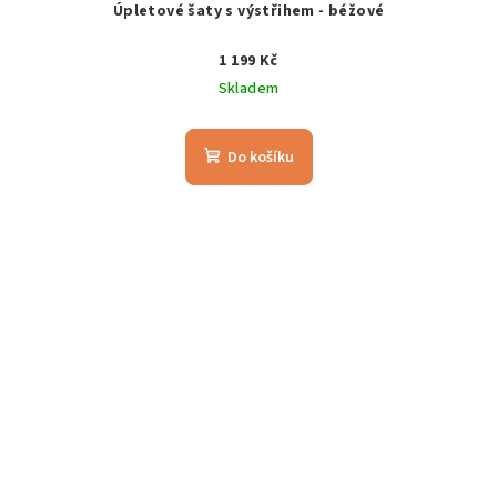
Úpletové šaty s výstřihem - béžové
1 199 Kč
Skladem
Do košíku