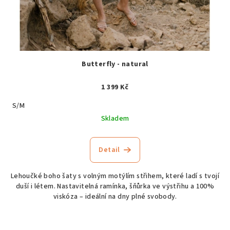
Butterfly - natural
1 399 Kč
S/M
Skladem
Detail
Lehoučké boho šaty s volným motýlím střihem, které ladí s tvojí
duší i létem. Nastavitelná ramínka, šňůrka ve výstřihu a 100%
viskóza – ideální na dny plné svobody.