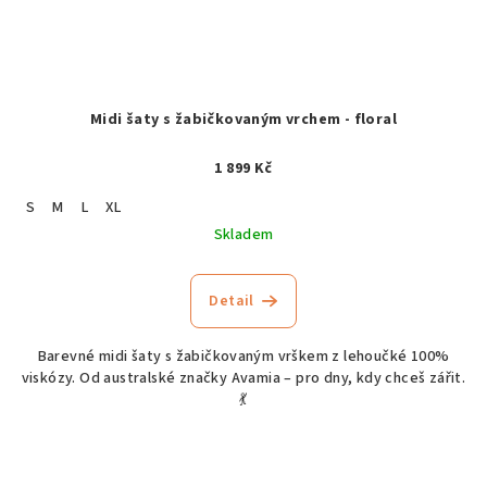
Midi šaty s žabičkovaným vrchem - floral
1 899 Kč
S
M
L
XL
Skladem
Detail
Barevné midi šaty s žabičkovaným vrškem z lehoučké 100%
viskózy. Od australské značky Avamia – pro dny, kdy chceš zářit.
💃