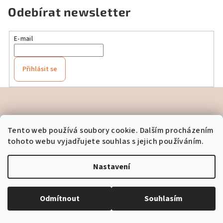
Odebírat newsletter
E-mail
Přihlásit se
Z
á
p
Kontakt
Tento web používá soubory cookie. Dalším procházením
a
tohoto webu vyjadřujete souhlas s jejich používáním.
info
@
bohynim.cz
t
í
Nastavení
Odmítnout
Souhlasím
Instagram