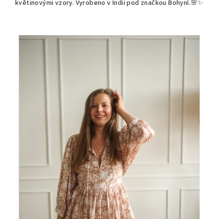
květinovými vzory. Vyrobeno v Indii pod značkou Bohyní.🌸✨