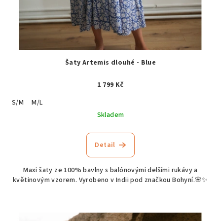
Šaty Artemis dlouhé - Blue
1 799 Kč
S/M
M/L
Skladem
Detail
Maxi šaty ze 100% bavlny s balónovými delšími rukávy a
květinovým vzorem. Vyrobeno v Indii pod značkou Bohyní.🌸✨