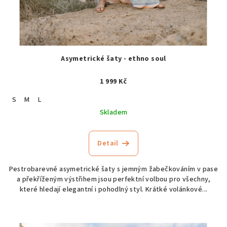
Asymetrické šaty - ethno soul
1 999 Kč
S
M
L
Skladem
Detail
Pestrobarevné asymetrické šaty s jemným žabečkováním v pase
a překříženým výstřihem jsou perfektní volbou pro všechny,
které hledají elegantní i pohodlný styl. Krátké volánkové...