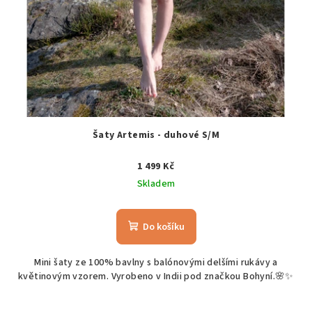
Šaty Artemis - duhové S/M
1 499 Kč
Skladem
Do košíku
Mini šaty ze 100% bavlny s balónovými delšími rukávy a
květinovým vzorem. Vyrobeno v Indii pod značkou Bohyní.🌸✨