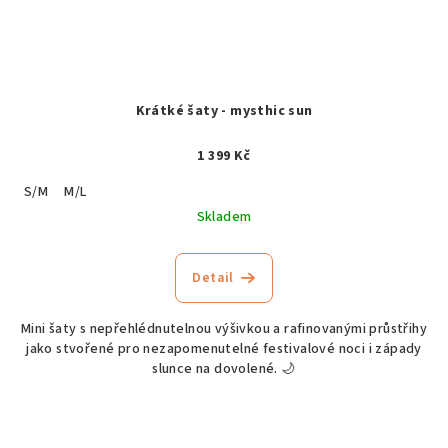
Krátké šaty - mysthic sun
1 399 Kč
S/M
M/L
Skladem
Detail
Mini šaty s nepřehlédnutelnou výšivkou a rafinovanými průstřihy
jako stvořené pro nezapomenutelné festivalové noci i západy
slunce na dovolené. 🌙