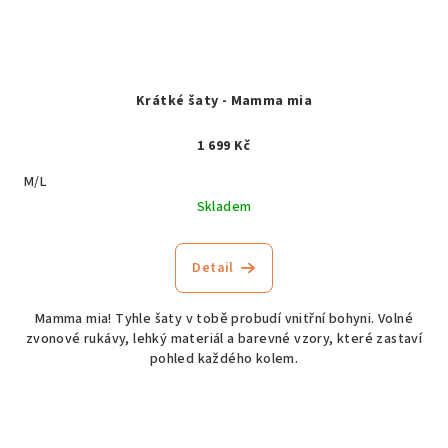
Krátké šaty - Mamma mia
1 699 Kč
M/L
Skladem
Detail
Mamma mia! Tyhle šaty v tobě probudí vnitřní bohyni. Volné
zvonové rukávy, lehký materiál a barevné vzory, které zastaví
pohled každého kolem.