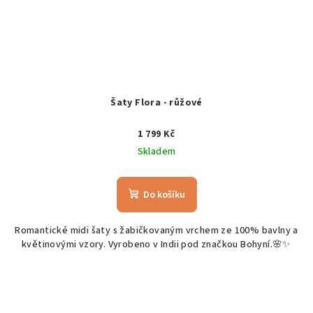
Šaty Flora - růžové
1 799 Kč
Skladem
Do košíku
Romantické midi šaty s žabičkovaným vrchem ze 100% bavlny a
květinovými vzory. Vyrobeno v Indii pod značkou Bohyní.🌸✨