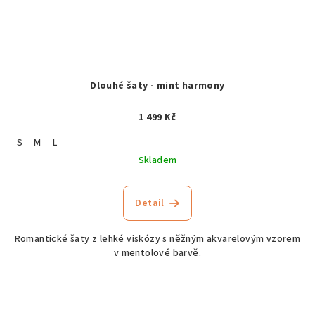
Dlouhé šaty - mint harmony
1 499 Kč
S
M
L
Skladem
Detail
Romantické šaty z lehké viskózy s něžným akvarelovým vzorem
v mentolové barvě.