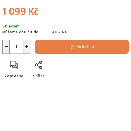
1 099 Kč
Měrná
Skladem
cena:
Můžeme doručit do:
14.8.2026
−
+
Do košíku
Zeptat se
Sdílet