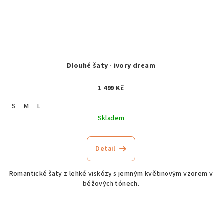
Dlouhé šaty - ivory dream
1 499 Kč
S
M
L
Skladem
Detail
Romantické šaty z lehké viskózy s jemným květinovým vzorem v
béžových tónech.