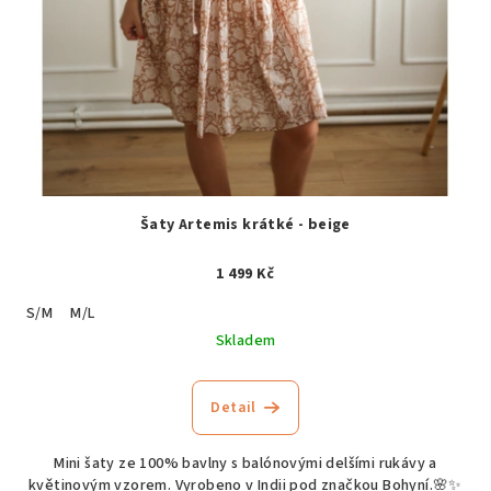
Šaty Artemis krátké - beige
1 499 Kč
S/M
M/L
Skladem
Detail
Mini šaty ze 100% bavlny s balónovými delšími rukávy a
květinovým vzorem. Vyrobeno v Indii pod značkou Bohyní.🌸✨