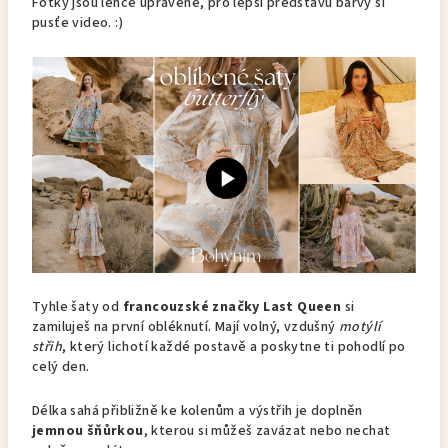
Fotky jsou lehce upravené, pro lepší představu barvy si
pusťe video. :)
Tyhle šaty od
francouzské značky Last Queen
si
zamiluješ na první obléknutí. Mají volný, vzdušný
motýlí
střih
, který lichotí každé postavě a poskytne ti pohodlí po
celý den.
Délka sahá přibližně ke kolenům a výstřih je doplněn
jemnou šňůrkou
, kterou si můžeš zavázat nebo nechat