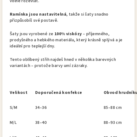
volně rozevlát.
Ramínka jsou nastavitelná
, takže si šaty snadno
přizpůsobíš své postavě.
Šaty jsou vyrobené ze
100% viskózy
– příjemného,
prodyšného a hebkého materiálu, který krásně splývá a je
ideální pro teplejší dny.
Tento oblíbený střih najdeš hned v několika barevných
variantách – protože barvy umí zázraky.
Velikost
Doporučená konfekce
Obvod hrudník
S/M
34–36
85–88 cm
M/L
38–40
88–93 cm