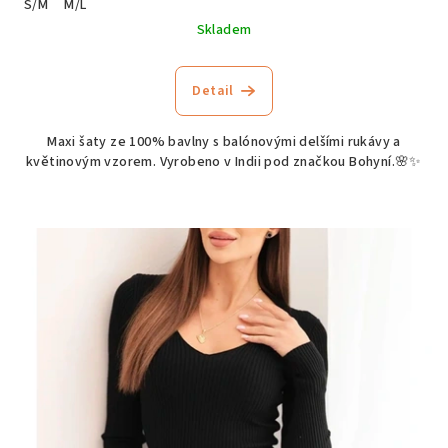
S/M
M/L
Skladem
Detail
Maxi šaty ze 100% bavlny s balónovými delšími rukávy a
květinovým vzorem. Vyrobeno v Indii pod značkou Bohyní.🌸✨