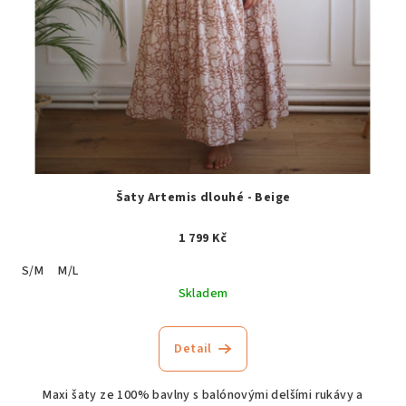
Šaty Artemis dlouhé - Beige
1 799 Kč
S/M
M/L
Skladem
Detail
Maxi šaty ze 100% bavlny s balónovými delšími rukávy a