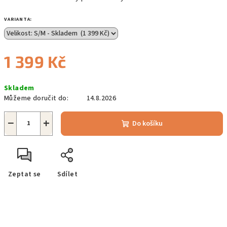
VARIANTA:
1 399 Kč
Měrná
Skladem
cena:
Můžeme doručit do:
14.8.2026
−
+
Do košíku
Zeptat se
Sdílet