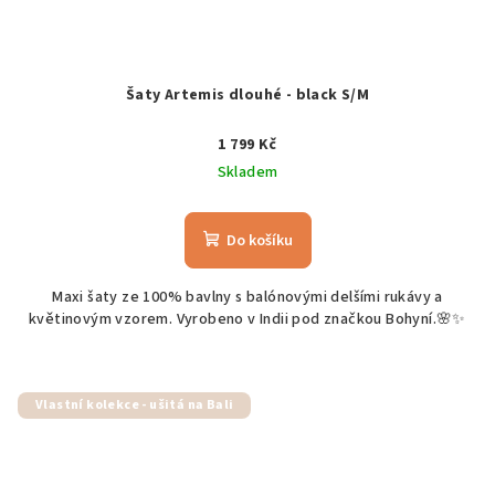
Šaty Artemis dlouhé - black S/M
1 799 Kč
Skladem
Do košíku
Maxi šaty ze 100% bavlny s balónovými delšími rukávy a
květinovým vzorem. Vyrobeno v Indii pod značkou Bohyní.🌸✨
Vlastní kolekce - ušitá na Bali