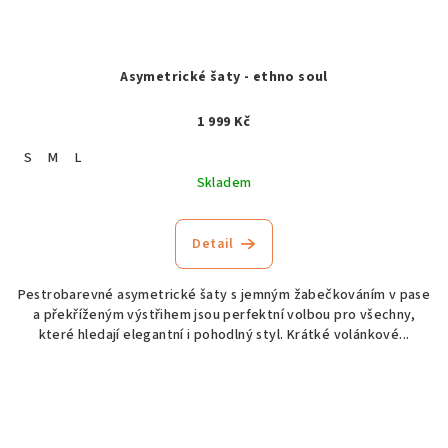
Asymetrické šaty - ethno soul
1 999 Kč
S
M
L
Skladem
Detail
Pestrobarevné asymetrické šaty s jemným žabečkováním v pase
a překříženým výstřihem jsou perfektní volbou pro všechny,
které hledají elegantní i pohodlný styl. Krátké volánkové...