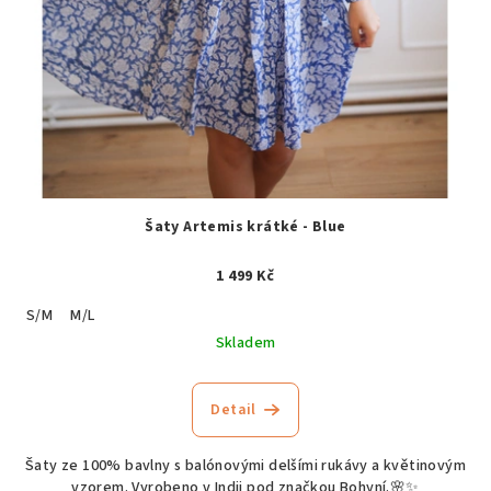
Šaty Artemis krátké - Blue
1 499 Kč
S/M
M/L
Skladem
Detail
Šaty ze 100% bavlny s balónovými delšími rukávy a květinovým
vzorem. Vyrobeno v Indii pod značkou Bohyní.🌸✨