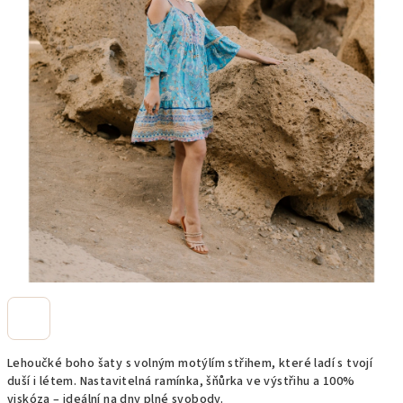
Lehoučké boho šaty s volným motýlím střihem, které ladí s tvojí
duší i létem. Nastavitelná ramínka, šňůrka ve výstřihu a 100%
viskóza – ideální na dny plné svobody.