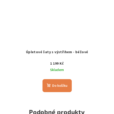
Úpletové šaty s výstřihem - béžové
1 199 Kč
Skladem
Do košíku
Podobné produkty