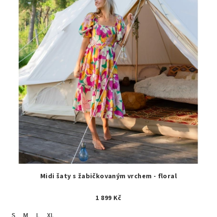
Midi šaty s žabičkovaným vrchem - floral
1 899 Kč
S
M
L
XL