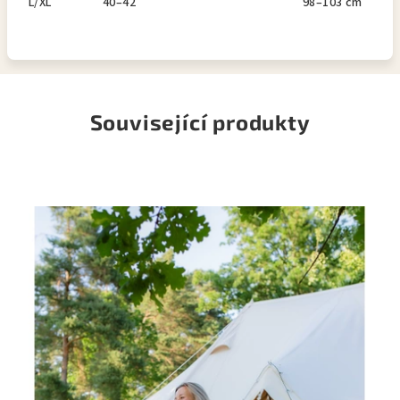
L/XL
40–42
98–103 cm
Související produkty