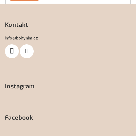
Z
á
p
Kontakt
a
info
@
bohynim.cz
t
í
Instagram
Facebook