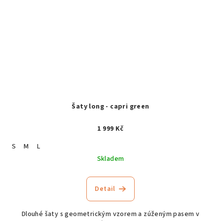
Šaty long - capri green
1 999 Kč
S
M
L
Skladem
Detail
Dlouhé šaty s geometrickým vzorem a zúženým pasem v