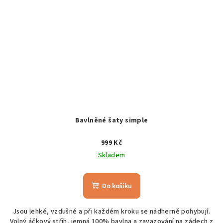
Bavlněné šaty simple
999 Kč
Skladem
Do košíku
Jsou lehké, vzdušné a při každém kroku se nádherně pohybují.
Volný áčkový střih, jemná 100% bavlna a zavazování na zádech z