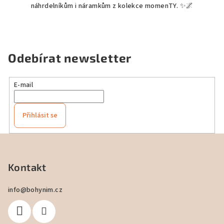
náhrdelníkům i náramkům z kolekce momenTY. ✨🌌
Odebírat newsletter
E-mail
Přihlásit se
Z
á
p
Kontakt
a
info
@
bohynim.cz
t
í