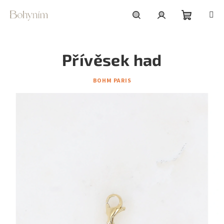
Přejít
na
obsah
Nákupní
Hledat
Přihlášení
Přívěsek had
košík
BOHM PARIS