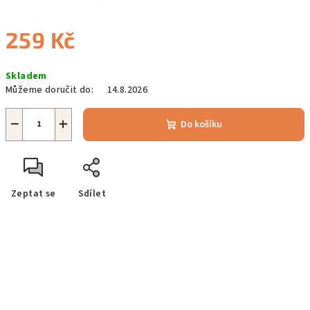
259 Kč
Měrná
Skladem
cena:
Můžeme doručit do:
14.8.2026
−
+
Do košíku
Zeptat se
Sdílet