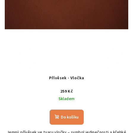
Přívěsek - Vločka
259 Kč
Skladem
Do košíku
Jemný přívěsek ve tvaru vločky – symbol jedinečnosti a křehké