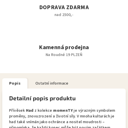
DOPRAVA ZDARMA
nad 2500,-
Kamenná prodejna
Na Roudné 19 PLZEŇ
Popis
Ostatní informace
Detailní popis produktu
Přívěsek
Had
z kolekce
momenTY
je výrazným symbolem
proměny, znovuzrození a životní síly. V mnoha kulturách je
had také vnímán jako ochránce a nositel moudrosti –
připomínka, že každý konec může být novým začátkem.