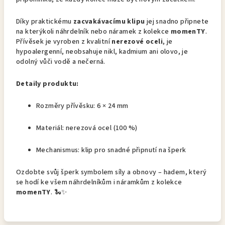
Díky praktickému
zacvakávacímu klipu
jej snadno připnete
na kterýkoli náhrdelník nebo náramek z kolekce
momenTY
.
Přívěsek je vyroben z kvalitní
nerezové oceli
, je
hypoalergenní, neobsahuje nikl, kadmium ani olovo, je
odolný vůči vodě a nečerná.
Detaily produktu:
Rozměry přívěsku: 6 × 24 mm
Materiál: nerezová ocel (100 %)
Mechanismus: klip pro snadné připnutí na šperk
Ozdobte svůj šperk symbolem síly a obnovy – hadem, který
se hodí ke všem náhrdelníkům i náramkům z kolekce
momenTY
. 🐍✨