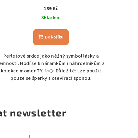
139 Kč
Skladem
Do košíku
Perleťové srdce jako něžný symbol lásky a
jemnosti. Hodí se k náramkům i náhrdelníkům z
kolekce momenTY. ✨👉 Důležité: Lze použít
pouze se šperky s otevírací sponou.
at newsletter