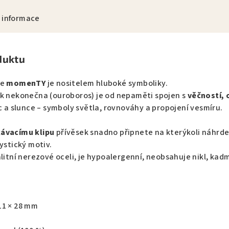
 informace
duktu
ce
momenTY
je nositelem hluboké symboliky.
ak nekonečna (ouroboros) je od nepaměti spojen s
věčností,
íc a slunce – symboly světla, rovnováhy a propojení vesmíru.
ávacímu klipu
přívěsek snadno připnete na kterýkoli náhrd
ystický motiv.
alitní nerezové oceli, je hypoalergenní, neobsahuje nikl, kad
11 × 28 mm