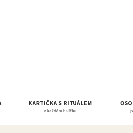
A
KARTIČKA S RITUÁLEM
OSO
v každém balíčku
j