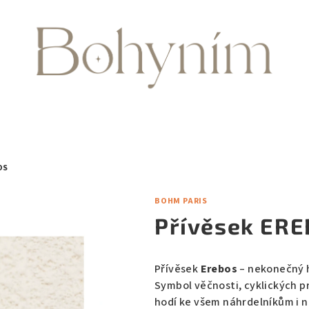
OS
BOHM PARIS
Přívěsek ER
Přívěsek
Erebos
– nekonečný 
Symbol věčnosti, cyklických p
hodí ke všem náhrdelníkům i