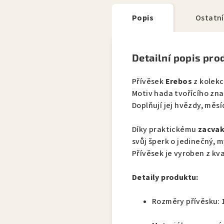
Popis
Ostatní
Detailní popis pro
Přívěsek
Erebos
z kolek
Motiv hada tvořícího zn
Doplňují jej hvězdy, měs
Díky praktickému
zacvak
svůj šperk o jedinečný, m
Přívěsek je vyroben z kv
Detaily produktu:
Rozměry přívěsku: 