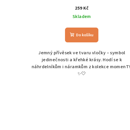
259 Kč
Skladem
Do košíku
Jemný přívěsek ve tvaru vločky – symbol
jedinečnosti a křehké krásy. Hodí se k
náhrdelníkům i náramkům z kolekce momenTY
✨🤍