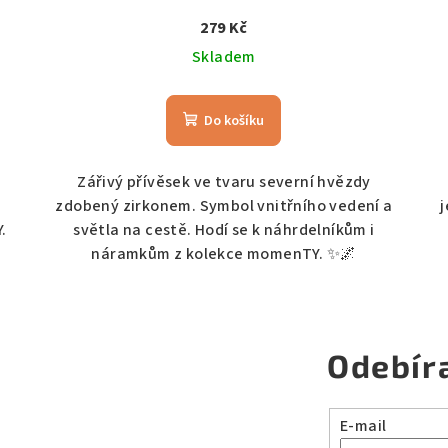
279 Kč
Skladem
Do košíku
Zářivý přívěsek ve tvaru severní hvězdy
zdobený zirkonem. Symbol vnitřního vedení a
.
světla na cestě. Hodí se k náhrdelníkům i
náramkům z kolekce momenTY. ✨🌌
Odebír
E-mail