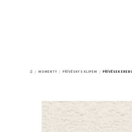
Přejít
na
obsah
/
MOMENTY
/
PŘÍVĚSKY S KLIPEM
/
PŘÍVĚSEK EREB
DOMŮ