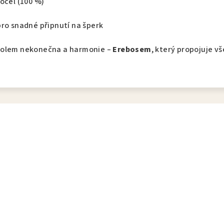
ocel (100 %)
pro snadné připnutí na šperk
bolem nekonečna a harmonie –
Erebosem
, který propojuje v