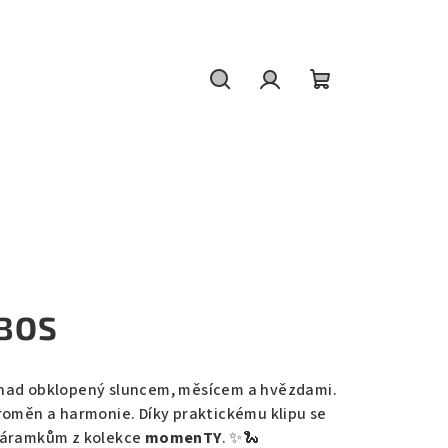
Hledat
Přihlášení
Nákupní
košík
EBOS
had obklopený sluncem, měsícem a hvězdami.
roměn a harmonie. Díky praktickému klipu se
 náramkům z kolekce
momenTY
. ✨🐍