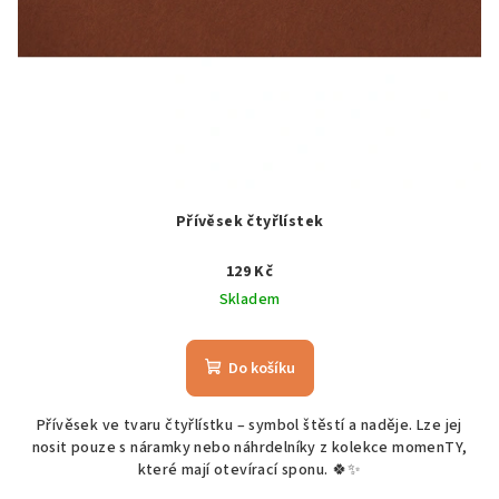
Přívěsek čtyřlístek
129 Kč
Skladem
Do košíku
Přívěsek ve tvaru čtyřlístku – symbol štěstí a naděje. Lze jej
nosit pouze s náramky nebo náhrdelníky z kolekce momenTY,
které mají otevírací sponu. 🍀✨