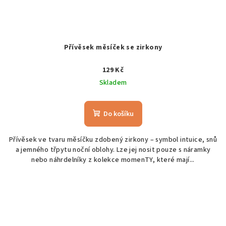
Přívěsek měsíček se zirkony
129 Kč
Skladem
Do košíku
Přívěsek ve tvaru měsíčku zdobený zirkony – symbol intuice, snů
a jemného třpytu noční oblohy. Lze jej nosit pouze s náramky
nebo náhrdelníky z kolekce momenTY, které mají...