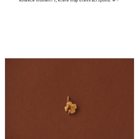
kolekce momenTY, které mají otevírací sponu. ✈️✨