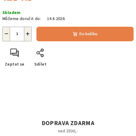
Měrná
Skladem
cena:
Můžeme doručit do:
14.8.2026
−
+
Do košíku
Zeptat se
Sdílet
DOPRAVA ZDARMA
nad 2500,-