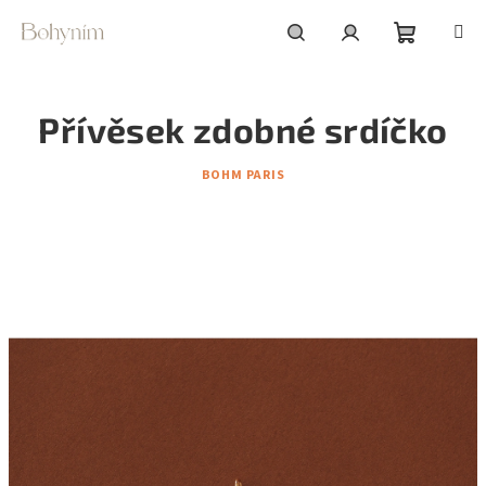
Přejít
na
obsah
Nákupní
Hledat
Přihlášení
Přívěsek zdobné srdíčko
košík
BOHM PARIS