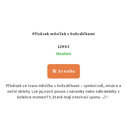
Přívěsek měsíček s hvězdičkami
129 Kč
Skladem
Do košíku
Přívěsek ve tvaru měsíčku s hvězdičkami – symbol snů, intuice a
noční oblohy. Lze jej nosit pouze s náramky nebo náhrdelníky z
kolekce momenTY, které mají otevírací sponu. 🌙✨