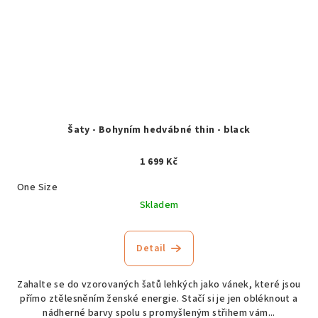
Šaty - Bohyním hedvábné thin - black
1 699 Kč
One Size
Skladem
Detail
Zahalte se do vzorovaných šatů lehkých jako vánek, které jsou
přímo ztělesněním ženské energie. Stačí si je jen obléknout a
nádherné barvy spolu s promyšleným střihem vám...