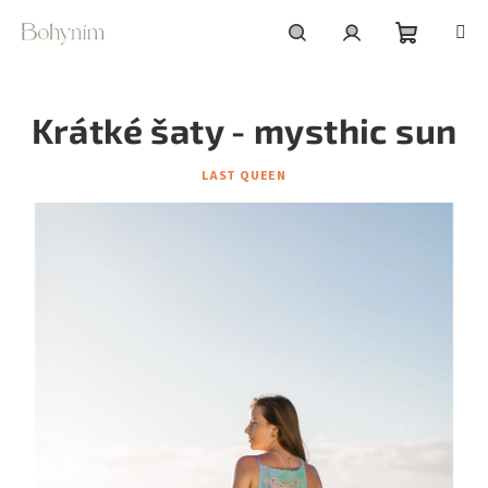
Přejít
na
obsah
Nákupní
Hledat
Přihlášení
Krátké šaty - mysthic sun
košík
LAST QUEEN