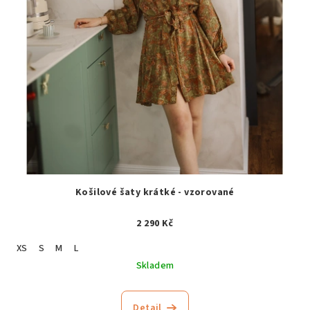
Košilové šaty krátké - vzorované
2 290 Kč
XS
S
M
L
Skladem
Detail