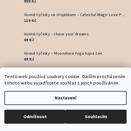
999 Kč
Vonné tyčinky se stojánkem – Celestial Magic Love Potion ✨ prosecco a růže
119 Kč
Vonné tyčinky - chase your dreams
69 Kč
Vonné tyčinky – Moonshine Yoga Aqua Zen
69 Kč
Šaty long - capri
Tento web používá soubory cookie. Dalším procházením
1 999 Kč
tohoto webu vyjadřujete souhlas s jejich používáním.
Šaty Artemis dlouhé - Beige
Nastavení
1 799 Kč
Šaty Artemis dlouhé - Pink
Odmítnout
Souhlasím
1 799 Kč