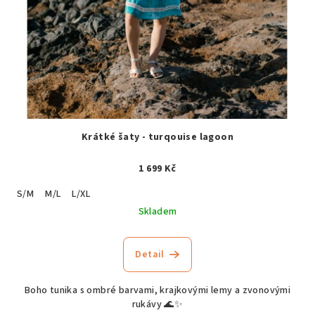
Krátké šaty - turqouise lagoon
1 699 Kč
S/M
M/L
L/XL
Skladem
Detail
Boho tunika s ombré barvami, krajkovými lemy a zvonovými
rukávy 🌊✨