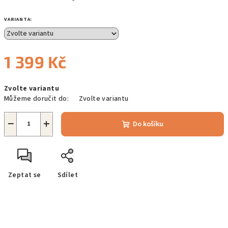
VARIANTA:
1 399 Kč
Měrná
Zvolte variantu
cena:
Můžeme doručit do:
Zvolte variantu
−
+
Do košíku
Zeptat se
Sdílet