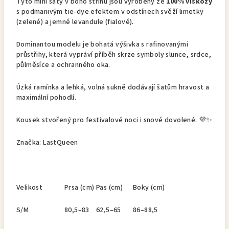
Tyto mini šaty v boho střihu jsou vyrobeny ze
100% viskózy
s podmanivým tie-dye efektem v odstínech svěží limetky
(zelené) a jemné levandule (fialové).
Dominantou modelu je bohatá
výšivka s rafinovanými
průstřihy, která vypráví příběh skrze symboly slunce, srdce,
půlměsíce a ochranného oka.
Úzká ramínka a lehká, volná sukně dodávají šatům hravost a
maximální pohodlí.
Kousek stvořený pro festivalové noci i snové dovolené.
💜
✨
Značka: LastQueen
Velikost
Prsa (cm)
Pas (cm)
Boky (cm)
S/M
80,5–83
62,5–65
86–88,5