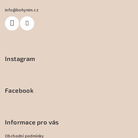
a
info
@
bohynim.cz
t
í
Instagram
Facebook
Informace pro vás
Obchodní podmínky