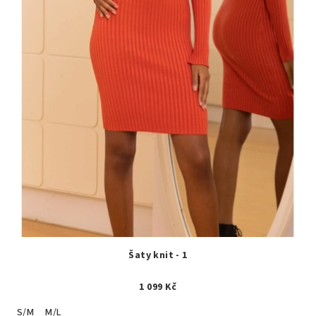
Šaty knit - 1
1 099 Kč
S/M
M/L