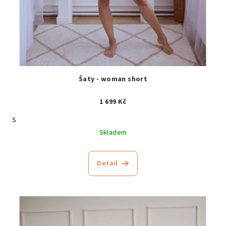
Šaty - woman short
1 699 Kč
S
Skladem
Detail