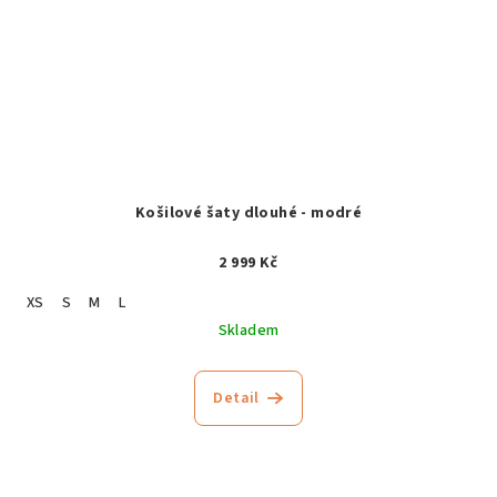
Košilové šaty dlouhé - modré
2 999 Kč
XS
S
M
L
Skladem
Detail