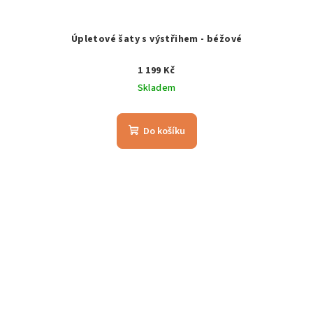
Úpletové šaty s výstřihem - béžové
1 199 Kč
Skladem
Do košíku