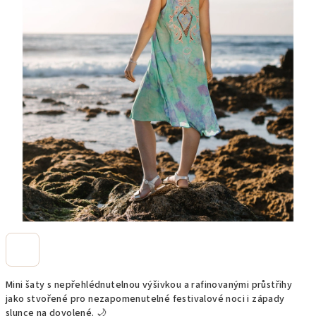
Mini šaty s nepřehlédnutelnou výšivkou a rafinovanými průstřihy
jako stvořené pro nezapomenutelné festivalové noci i západy
slunce na dovolené. 🌙