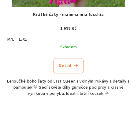
Krátké šaty - mamma mia fuschia
1 699 Kč
M/L
L/XL
Skladem
Detail
Lehoučké boho šaty od Last Queen s volnými rukávy a detaily z
bambulek 💛 Sedí skvěle díky gumičce pod prsy a krásně
vyniknou v pohybu. Ideální letní kousek 🌞